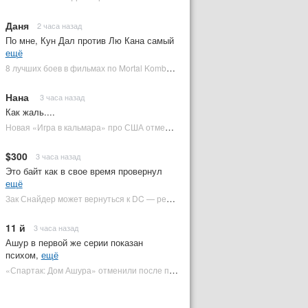
Даня
2 часа назад
По мне, Кун Дал против Лю Кана самый
ещё
8 лучших боев в фильмах по Mortal Kombat: от «Смертельной битвы» до «Мортал Комбат 2» | Plugged In Ru
Нана
3 часа назад
Как жаль....
Новая «Игра в кальмара» про США отменена | Plugged In Ru
$300
3 часа назад
Это байт как в свое время провернул
ещё
Зак Снайдер может вернуться к DC — режиссер общался с Warner Bros. (фото) | Plugged In Ru
11 й
3 часа назад
Ашур в первой же серии показан
психом,
ещё
«Спартак: Дом Ашура» отменили после первого сезона | Plugged In Ru