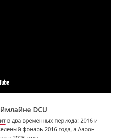
аймлайне DCU
ит
в два временных периода: 2016 и
Зеленый фонарь 2016 года, а Аарон
то к 2026 году.