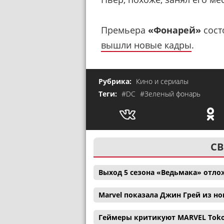
Премьера
«Фонарей»
сост
вышли новые кадры
.
Рубрика:
Кино и сериалы
Теги:
#DC
#Зеленый фонарь
СВ
Выход 5 сезона «Ведьмака» отл
Marvel показала Джин Грей из н
Геймеры критикуют MARVEL Tokon: