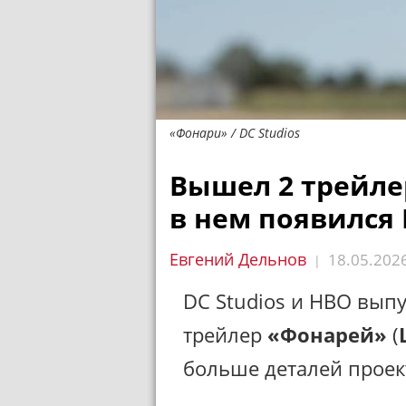
«Фонари» / DC Studios
Вышел 2 трейле
в нем появился 
Евгений Дельнов
18.05.202
|
DC Studios и HBO вып
трейлер
«Фонарей»
(
больше деталей проек