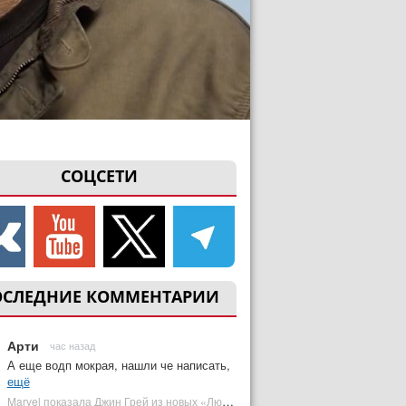
СОЦСЕТИ
ОСЛЕДНИЕ КОММЕНТАРИИ
Арти
час назад
А еще водп мокрая, нашли че написать,
ещё
Marvel показала Джин Грей из новых «Людей Икс» | Plugged In Ru