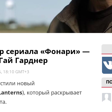
р сериала «Фонари» —
Гай Гарднер
6, 18:10 GMT+3
П
устили новый
Lanterns
), который раскрывает
та.