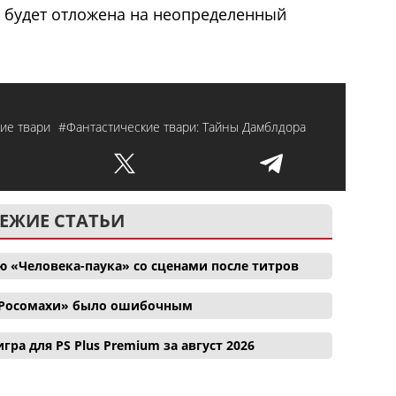
та будет отложена на неопределенный
кие твари
#Фантастические твари: Тайны Дамблдора
ЕЖИЕ СТАТЬИ
 «Человека-паука» со сценами после титров
и Росомахи» было ошибочным
гра для PS Plus Premium за август 2026