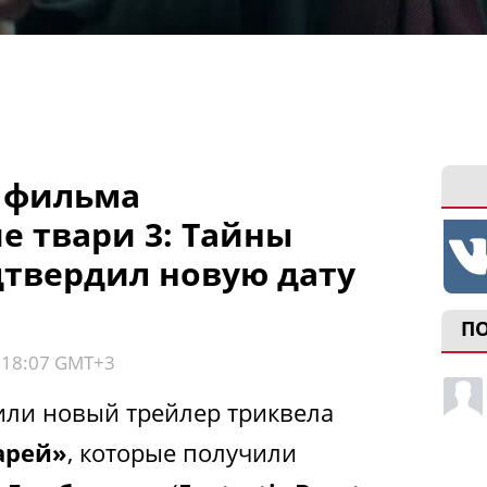
 фильма
е твари 3: Тайны
твердил новую дату
П
, 18:07 GMT+3
вили новый трейлер триквела
арей»
, которые получили