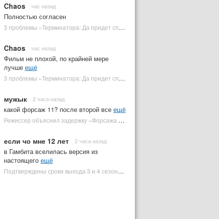
Chaos
час назад
Полностью согласен
3 проблемы «Терминатора: Да придет спаситель», которые испортили фильм | Plugged In Ru
Chaos
час назад
Фильм не плохой, по крайней мере
лучше
ещё
3 проблемы «Терминатора: Да придет спаситель», которые испортили фильм | Plugged In Ru
мужык
2 часа назад
какой форсаж 11? после второй все
ещё
Режиссер объяснил задержку «Форсажа 11» | Plugged In Ru
если чо мне 12 лет
2 часа назад
в Гамбита вселилась версия из
настоящего
ещё
Подтверждены сроки выхода 3 и 4 сезонов «Людей Икс '97» | Plugged In Ru