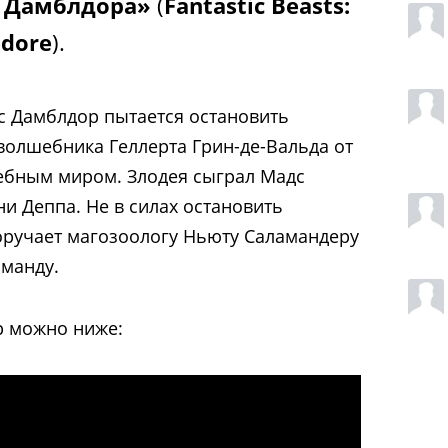
 Дамблдора»
(
Fantastic Beasts:
edore
).
с Дамблдор пытается остановить
олшебника Геллерта Грин-де-Вальда от
ебным миром. Злодея сыграл Мадс
и Деппа. Не в силах остановить
оручает магозоологу Ньюту Саламандеру
манду.
р можно ниже: