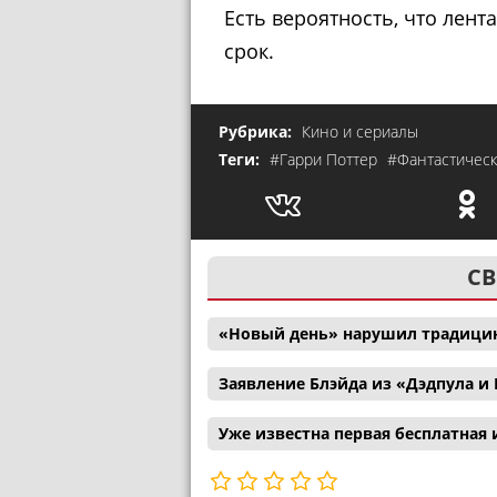
Есть вероятность, что лен
срок.
Рубрика:
Кино и сериалы
Теги:
#Гарри Поттер
#Фантастичес
СВ
«Новый день» нарушил традицию
Заявление Блэйда из «Дэдпула 
Уже известна первая бесплатная и