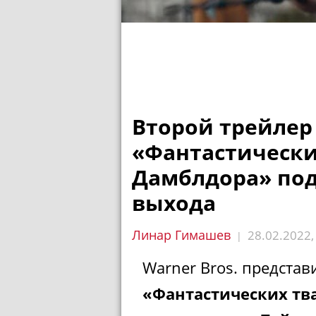
Второй трейлер
«Фантастически
Дамблдора» под
выхода
Линар Гимашев
28.02.2022
|
Warner Bros. предста
«Фантастических тв