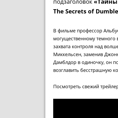
подзаголовок
«Тайны
The Secrets of Dumbl
В фильме профессор Альбу
могущественному темного в
захвата контроля над волш
Миккельсен, заменив Джонн
Дамблдор в одиночку, он п
возглавить бесстрашную ко
Посмотреть свежий трейле