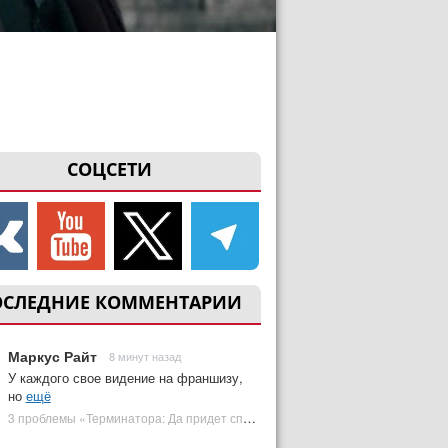
СОЦСЕТИ
ОСЛЕДНИЕ КОММЕНТАРИИ
Маркус Райт
8 минут назад
У каждого свое видение на франшизу,
но
ещё
3 проблемы «Терминатора: Да придет спаситель», которые испортили фильм | Plugged In Ru