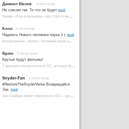
Даниил Ивлев
4 часа назад
Не совсем так. То что не будет
ещё
Новая «Игра в кальмара» про США отменена | Plugged In Ru
Клоп
4 часа назад
Надеюсь Нового человека паука 3 с
ещё
Изображение «Нового Человека-паука 3» подтвердило Зловещую шестерку | Plugged In Ru
Брюс
5 часов назад
Крутые будут фильмы!
7 фильмов киновселенной DC, которые может снять Зак Снайдер | Plugged In Ru
Snyder-Fan
5 часов назад
#RestoreTheSnyderVerse Возвращайся
Зак,
ещё
Зак Снайдер может вернуться к DC — режиссер общался с Warner Bros. (фото) | Plugged In Ru