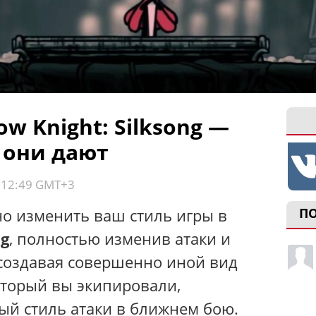
ow Knight: Silksong —
 они дают
, 12:49 GMT+3
но изменить ваш стиль игры в
П
ng
, полностью изменив атаки и
 создавая совершенно иной вид
который вы экипировали,
ый стиль атаки в ближнем бою.