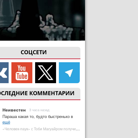
СОЦСЕТИ
ОСЛЕДНИЕ КОММЕНТАРИИ
Неивестен
3 часа назад
Параша какая то, будто быстренько в
ещё
«Человек-паук» с Тоби Магуайром получил новый постер | Plugged In Ru