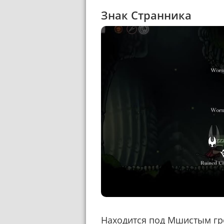
Знак Странника
Находится под Мшистым грот