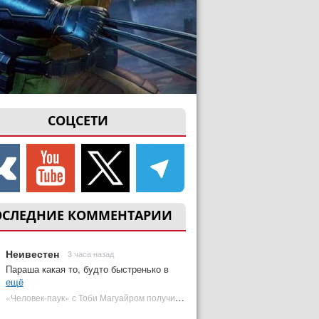
СОЦСЕТИ
ОСЛЕДНИЕ КОММЕНТАРИИ
Неивестен
3 часа назад
Параша какая то, будто быстренько в
ещё
«Человек-паук» с Тоби Магуайром получил новый постер | Plugged In Ru