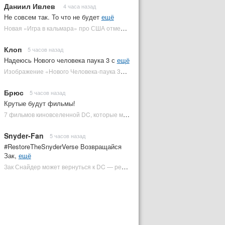
Даниил Ивлев
4 часа назад
Не совсем так. То что не будет
ещё
Новая «Игра в кальмара» про США отменена | Plugged In Ru
Клоп
5 часов назад
Надеюсь Нового человека паука 3 с
ещё
Изображение «Нового Человека-паука 3» подтвердило Зловещую шестерку | Plugged In Ru
Брюс
5 часов назад
Крутые будут фильмы!
7 фильмов киновселенной DC, которые может снять Зак Снайдер | Plugged In Ru
Snyder-Fan
5 часов назад
#RestoreTheSnyderVerse Возвращайся
Зак,
ещё
Зак Снайдер может вернуться к DC — режиссер общался с Warner Bros. (фото) | Plugged In Ru