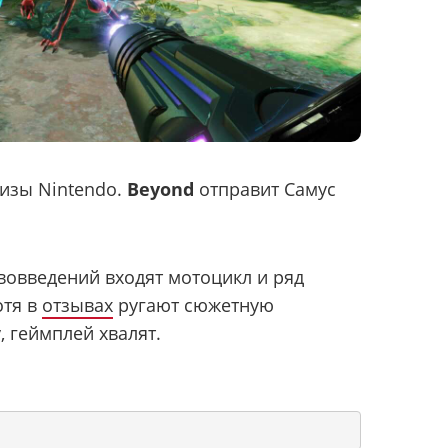
изы Nintendo.
Beyond
отправит Самус
овведений входят мотоцикл и ряд
отя в
отзывах
ругают сюжетную
 геймплей хвалят.