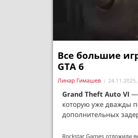
Все большие иг
GTA 6
Линар Гимашев
24.11.2025
|
Grand Theft Auto VI
— 
которую уже дважды пе
дополнительных задер
Rockstar Games
отложили
вы