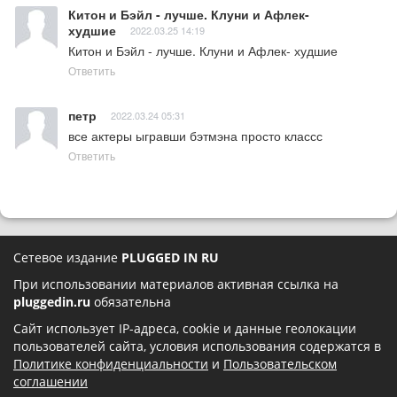
Китон и Бэйл - лучше. Клуни и Афлек-
худшие
2022.03.25 14:19
Китон и Бэйл - лучше. Клуни и Афлек- худшие
Ответить
петр
2022.03.24 05:31
все актеры ыгравши бэтмэна просто классс
Ответить
Сетевое издание
PLUGGED IN RU
При использовании материалов активная ссылка на
pluggedin.ru
обязательна
Сайт использует IP-адреса, cookie и данные геолокации
пользователей сайта, условия использования содержатся в
Политике конфиденциальности
и
Пользовательском
соглашении