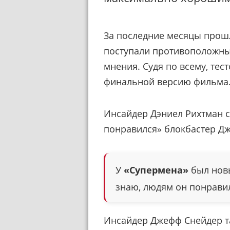
За последние месяцы прошл
поступали противоположн
мнения. Судя по всему, тес
финальной версию фильма
Инсайдер Дэниел Рихтман 
понравился» блокбастер Дж
У
«Супермена»
был новы
знаю, людям он понрави
Инсайдер Джефф Снейдер т