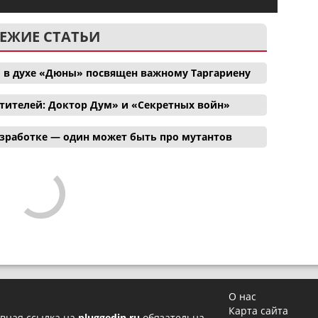
ЕЖИЕ СТАТЬИ
 в духе «Дюны» посвящен важному Таргариену
тителей: Доктор Дум» и «Секретных войн»
азработке — один может быть про мутантов
О нас
Карта сайта
вная ссылка на
pluggedin.ru
обязательна