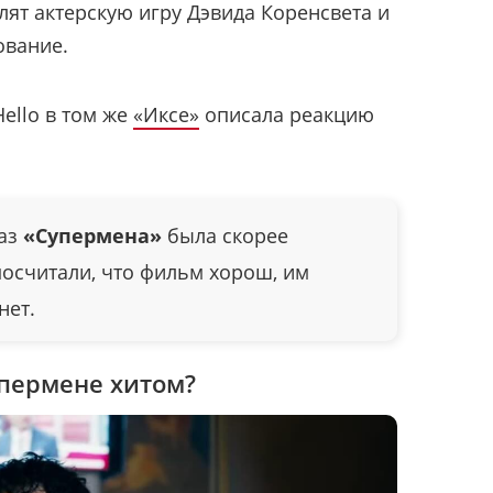
алят актерскую игру Дэвида Коренсвета и
ование.
ello в том же
«Иксе»
описала реакцию
каз
«Супермена»
была скорее
осчитали, что фильм хорош, им
нет.
упермене хитом?