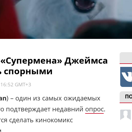
 «Супермена» Джеймса
ь спорными
, 16:52 GMT+3
П
an
) – один из самых ожидаемых
что подтверждает недавний
опрос
.
тся сделать кинокомикс
.