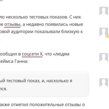
о несколько тестовых показов. С них
ые
отзывы
, а недавно появились новые
товой аудитории показывали близкую к
.
сообщил в
соцсети X
, что «людям
еймса Ганна:
й тестовый показ, и, насколько я
лся.
акже отметил положительные отзывы о