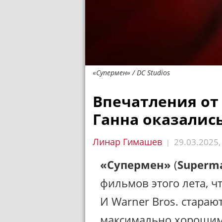
«Супермен» / DC Studios
Впечатления от
Ганна оказалис
Линар Гимашев
29.03.2025
|
«Супермен»
(
Superm
фильмов этого лета, 
И Warner Bros. стараю
максимально хорошим