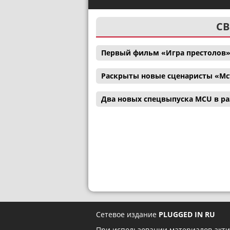
СВ
Первый фильм «Игра престолов»
Раскрыты новые сценаристы «Мс
Два новых спецвыпуска MCU в р
Сетевое издание
PLUGGED IN RU
При использовании материалов акти