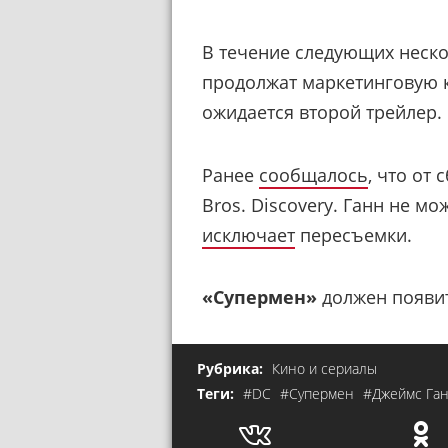
В течение следующих нескол
продолжат маркетинговую 
ожидается второй трейлер.
Ранее
сообщалось
, что от
Bros. Discovery. Ганн не м
исключает
пересъемки.
«Супермен»
должен появит
Рубрика:
Кино и сериалы
Теги:
#DC
#Супермен
#Джеймс Га