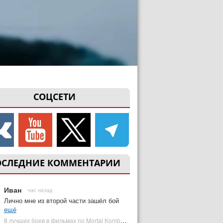
СОЦСЕТИ
ОСЛЕДНИЕ КОММЕНТАРИИ
Иван
час назад
Лично мне из второй части зашёл бой
ещё
8 лучших боев в фильмах по Mortal Kombat: от «Смертельной битвы» до «Мортал Комбат 2» | Plugged In Ru