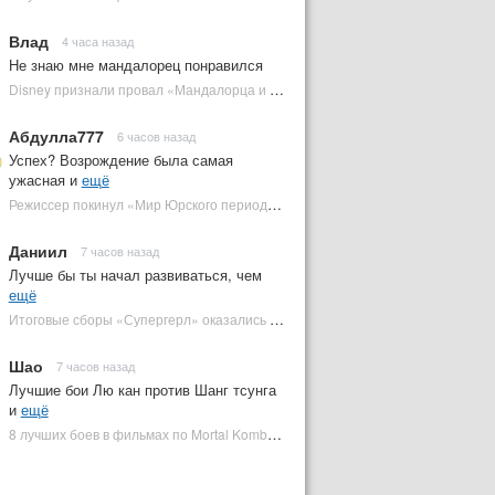
Влад
4 часа назад
Не знаю мне мандалорец понравился
Disney признали провал «Мандалорца и Грогу» и еще одной новинки | Plugged In Ru
Абдулла777
6 часов назад
Успех? Возрождение была самая
ужасная и
ещё
Режиссер покинул «Мир Юрского периода 5» | Plugged In Ru
Даниил
7 часов назад
Лучше бы ты начал развиваться, чем
ещё
Итоговые сборы «Супергерл» оказались худшими для DC за два десятилетия | Plugged In Ru
Шао
7 часов назад
Лучшие бои Лю кан против Шанг тсунга
и
ещё
8 лучших боев в фильмах по Mortal Kombat: от «Смертельной битвы» до «Мортал Комбат 2» | Plugged In Ru