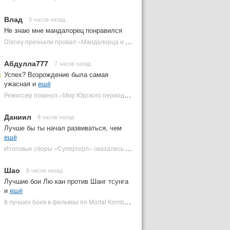
Влад
5 часов назад
Не знаю мне мандалорец понравился
Disney признали провал «Мандалорца и Грогу» и еще одной новинки | Plugged In Ru
Абдулла777
7 часов назад
Успех? Возрождение была самая
ужасная и
ещё
Режиссер покинул «Мир Юрского периода 5» | Plugged In Ru
Даниил
8 часов назад
Лучше бы ты начал развиваться, чем
ещё
Итоговые сборы «Супергерл» оказались худшими для DC за два десятилетия | Plugged In Ru
Шао
8 часов назад
Лучшие бои Лю кан против Шанг тсунга
и
ещё
8 лучших боев в фильмах по Mortal Kombat: от «Смертельной битвы» до «Мортал Комбат 2» | Plugged In Ru