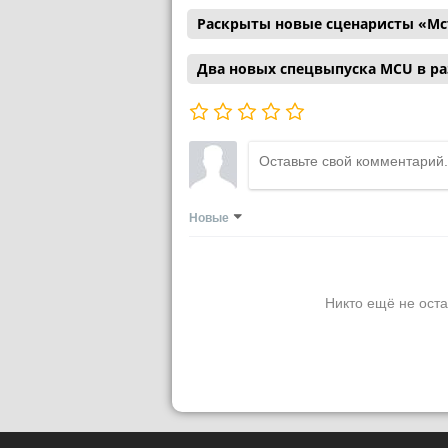
Раскрыты новые сценаристы «Мс
Два новых спецвыпуска MCU в р
Новые
Никто ещё не оста