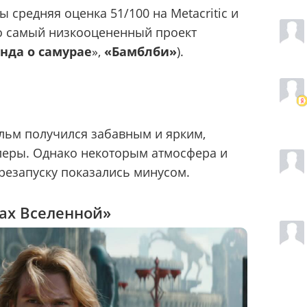
 средняя оценка 51/100 на Metacritic и
то самый низкооцененный проект
енда о самурае
»,
«Бамблби»
).
льм получился забавным и ярким,
леры. Однако некоторым атмосфера и
резапуску показались минусом.
ах Вселенной»