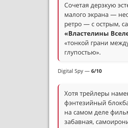
Сочетая дерзкую эст
малого экрана — не
ретро — с острым, 
«Властелины Всел
«тонкой грани межд
глупостью».
Digital Spy —
6/10
Хотя трейлеры намек
фэнтезийный блокба
на самом деле фильм
забавная, самоирони