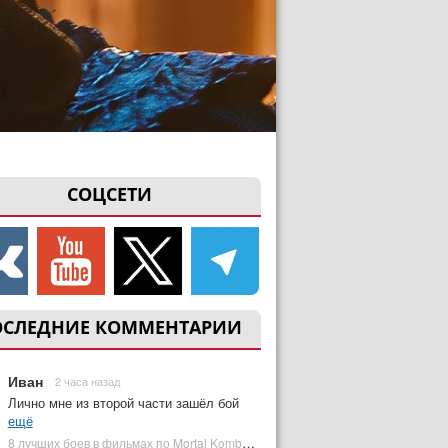
СОЦСЕТИ
ОСЛЕДНИЕ КОММЕНТАРИИ
Иван
2 часа назад
Лично мне из второй части зашёл бой
ещё
8 лучших боев в фильмах по Mortal Kombat: от «Смертельной битвы» до «Мортал Комбат 2» | Plugged In Ru