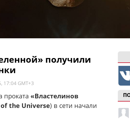
еленной» получили
нки
6, 17:04 GMT+3
а проката
«Властелинов
П
of the Universe
) в сети начали