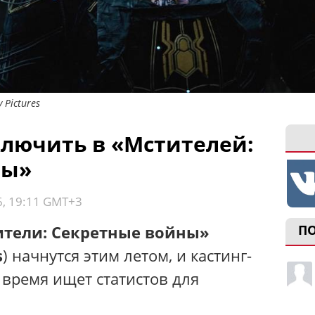
 Pictures
ключить в «Мстителей:
ны»
6, 19:11 GMT+3
тели: Секретные войны»
П
s
) начнутся этим летом, и кастинг-
 время ищет статистов для