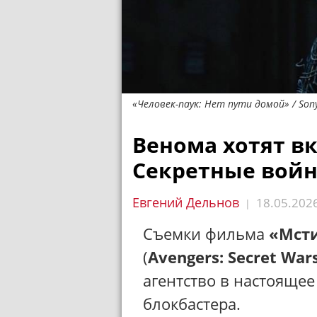
«Человек-паук: Нет пути домой» / Sony
Венома хотят в
Секретные вой
Евгений Дельнов
18.05.202
|
Съемки фильма
«Мсти
(
Avengers: Secret War
агентство в настоящее
блокбастера.