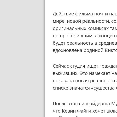
Действие фильма почти нав
мире, новой реальности, с
оригинальных комиксах там
по просочившимся концепт
будет реальность в среднев
вдохновлена родиной Викт
Сейчас студия ищет граждан
выживших. Это намекает на
показана новая реальность.
списке значатся «существа
После этого инсайдерша M
что Кевин Файги хочет вкл