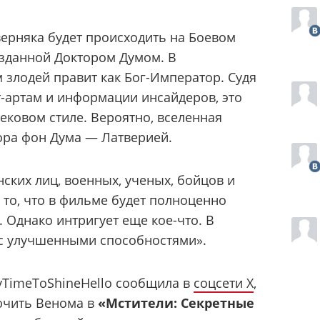
ерняка будет происходить на Боевом
озданной Доктором Думом. В
 злодей правит как Бог-Император. Судя
-артам и информации инсайдеров, это
ековом стиле. Вероятно, вселенная
ора фон Дума — Латверией.
ских лиц, военных, ученых, бойцов и
 то, что в фильме будет полноценно
 Однако интригует еще кое-что. В
 с улучшенными способностями».
yTimeToShineHello сообщила в
соцсети X
,
ючить Венома в
«Мстители: Секретные