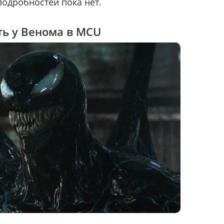
подробностей пока нет.
ть у Венома в MCU