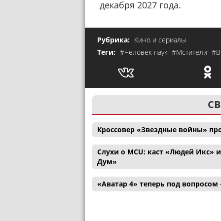
декабря 2027 года.
Рубрика:
Кино и сериалы
Теги:
#Человек-паук
#Мстители
#В
СВ
Кроссовер «Звездные войны» пр
Слухи о MCU: каст «Людей Икс» 
Дум»
«Аватар 4» теперь под вопросом