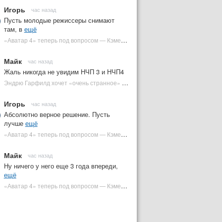
Игорь
час назад
Пусть молодые режиссеры снимают
там, в
ещё
«Аватар 4» теперь под вопросом — Кэмерон решил отойти от продолжения | Plugged In Ru
Майк
час назад
Жаль никогда не увидим НЧП 3 и НЧП4
Эндрю Гарфилд хочет «очень странное» возвращение Человека-паука в MCU | Plugged In Ru
Игорь
час назад
Абсолютно верное решение. Пусть
лучше
ещё
«Аватар 4» теперь под вопросом — Кэмерон решил отойти от продолжения | Plugged In Ru
Майк
час назад
Ну ничего у него еще 3 года впереди,
ещё
«Аватар 4» теперь под вопросом — Кэмерон решил отойти от продолжения | Plugged In Ru