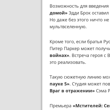
Возможность для введения 
домой»
Эдди Брок оставил 
Но даже без этого ничто н
мультвселенную.
Кроме того, если братья Ру
Питер Паркер может получ
войнах»
. Встреча героя с
это реализовать.
Такую сюжетную линию мож
пауке 5»
. Студия может п
Враг в отражении»
Сэма Р
Премьера
«Мстителей: С