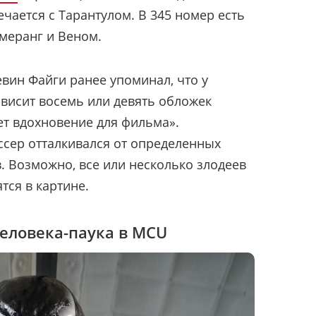
чается с Тарантулом. В 345 номер есть
умеранг и Веном.
евин Файги ранее упоминал, что у
 висит восемь или девять обложек
ет вдохновение для фильма».
ссер отталкивался от определенных
. Возможно, все или несколько злодеев
тся в картине.
еловека-паука в MCU