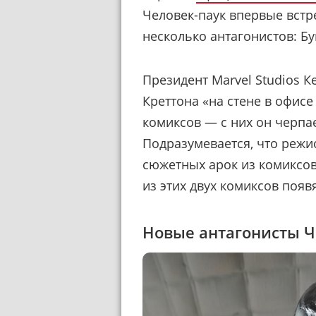
Человек-паук впервые встре
несколько антагонистов: Б
Президент Marvel Studios К
Креттона «на стене в офисе
комиксов — с них он черпа
Подразумевается, что режи
сюжетных арок из комиксов
из этих двух комиксов появя
Новые антагонисты Ч