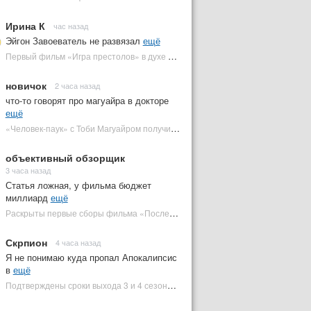
Ирина К
час назад
Эйгон Завоеватель не развязал
ещё
Первый фильм «Игра престолов» в духе «Дюны» посвящен важному Таргариену | Plugged In Ru
новичок
2 часа назад
что-то говорят про магуайра в докторе
ещё
«Человек-паук» с Тоби Магуайром получил новый постер | Plugged In Ru
объективный обзорщик
3 часа назад
Статья ложная, у фильма бюджет
миллиард
ещё
Раскрыты первые сборы фильма «Последний богатырь: Колобок» на фоне негатива | Plugged In Ru
Скрпион
4 часа назад
Я не понимаю куда пропал Апокалипсис
в
ещё
Подтверждены сроки выхода 3 и 4 сезонов «Людей Икс '97» | Plugged In Ru