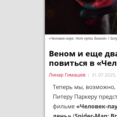
«Человек-паук: Нет пути домой» / Sony
Веном и еще дв
повиться в «Чел
Линар Гимашев
31.07.2025
|
Теперь мы, возможно, 
Питеру Паркеру предст
фильме
«Человек-па
день»
(
Spider-Man: B