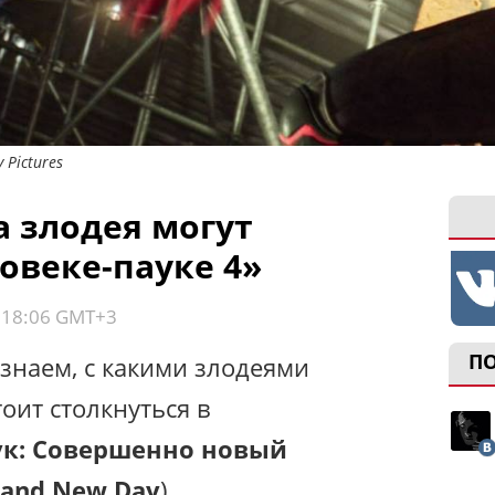
 Pictures
а злодея могут
овеке-пауке 4»
, 18:06 GMT+3
П
знаем, с какими злодеями
оит столкнуться в
ук: Совершенно новый
rand New Day
).