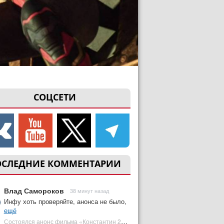
СОЦСЕТИ
ОСЛЕДНИЕ КОММЕНТАРИИ
Влад Самороков
38 минут назад
Инфу хоть проверяйте, анонса не было,
ещё
Состоялся анонс фильма «Константин 2» с Киану Ривзом. Когда он выйдет? | Plugged In Ru