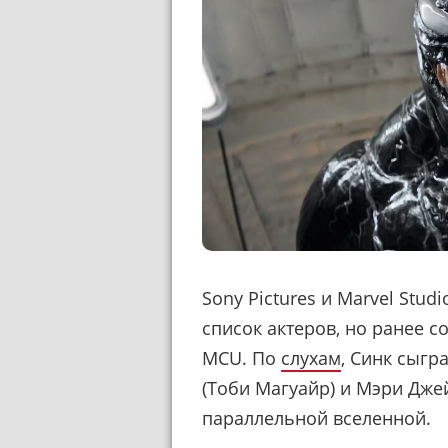
Sony Pictures и Marvel Stud
список актеров, но ранее с
MCU. По
слухам
, Синк сыгр
(Тоби Магуайр) и Мэри Джей
параллельной вселенной.