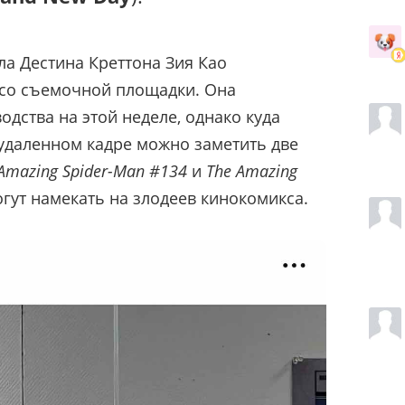
ла Дестина Креттона Зия Као
со съемочной площадки. Она
дства на этой неделе, однако куда
 удаленном кадре можно заметить две
Amazing Spider-Man #134
и
The Amazing
огут намекать на злодеев кинокомикса.