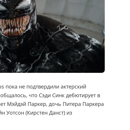
ios пока не подтвердили актерский
ообщалось, что Сэди Синк дебютирует в
ает Мэйдэй Паркер, дочь Питера Паркера
н Уотсон (Кирстен Данст) из