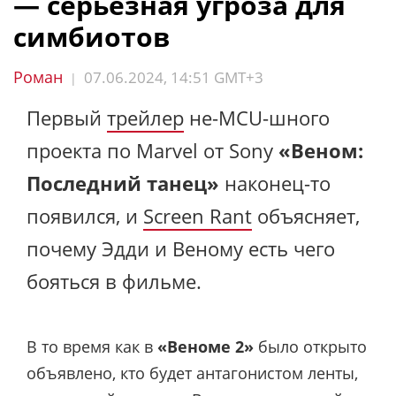
— серьезная угроза для
симбиотов
Роман
07.06.2024, 14:51 GMT+3
|
Первый
трейлер
не-MCU-шного
проекта по Marvel от Sony
«Веном:
Последний танец»
наконец-то
появился, и
Screen Rant
объясняет,
почему Эдди и Веному есть чего
бояться в фильме.
В то время как в
«Веноме 2»
было открыто
объявлено, кто будет антагонистом ленты,