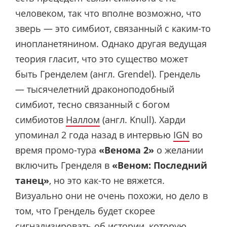
человеком, так что вполне возможно, что
зверь — это симбиот, связанный с каким-то
инопланетянином. Однако другая ведущая
теория гласит, что это существо может
быть Гренделем (англ. Grendel). Грендель
— тысячелетний драконоподобный
симбиот, тесно связанный с богом
симбиотов
Наллом
(англ. Knull). Харди
упоминал 2 года назад в интервью
IGN
во
время промо-тура
«Венома 2»
о желании
включить Гренделя в
«Веном: Последний
танец»
, но это как-то не вяжется.
Визуально они не очень похожи, но дело в
том, что Грендель будет скорее
сигнализировать об истории, которую