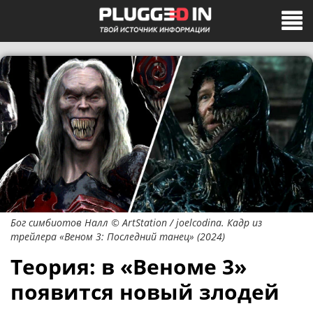
Бог симбиотов Налл © ArtStation / joelcodina. Кадр из
трейлера «Веном 3: Последний танец» (2024)
Теория: в «Веноме 3»
появится новый злодей