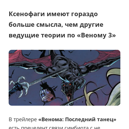
Ксенофаги имеют гораздо
больше смысла, чем другие
ведущие теории по «Веному 3»
В трейлере
«Венома: Последний танец»
есть прецедент связи симбиота с не