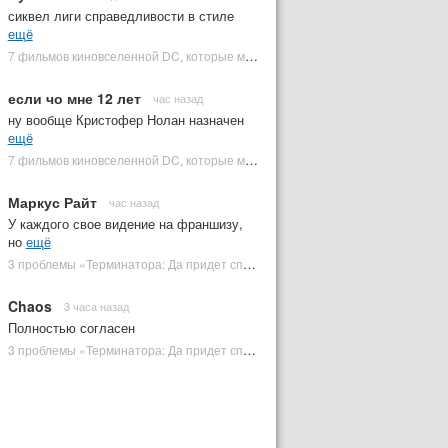
сиквел лиги справедливости в стиле
ещё
7 фильмов киновселенной DC, которые может снять Зак Снайдер | Plugged In Ru
если чо мне 12 лет
час назад
ну вообще Кристофер Нолан назначен
ещё
7 фильмов киновселенной DC, которые может снять Зак Снайдер | Plugged In Ru
Маркус Райт
час назад
У каждого свое видение на франшизу,
но
ещё
3 проблемы «Терминатора: Да придет спаситель», которые испортили фильм | Plugged In Ru
Chaos
3 часа назад
Полностью согласен
3 проблемы «Терминатора: Да придет спаситель», которые испортили фильм | Plugged In Ru