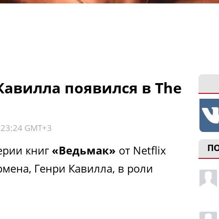
Кавилла появился в The
, 23:24 GMT+3
П
ерии книг
«Ведьмак»
от Netflix
мена, Генри Кавилла, в роли