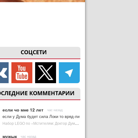
СОЦСЕТИ
ОСЛЕДНИЕ КОММЕНТАРИИ
если чо мне 12 лет
час назад
если у Дума будет сила Локи то вряд-ли
Набор LEGO по «Мстителям: Доктор Дум» раскрыл костюм Часового | Plugged In Ru
мужык
час назад