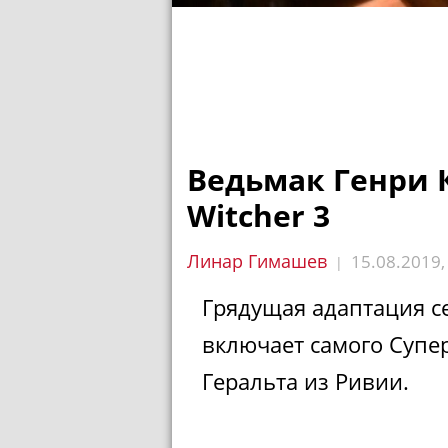
Ведьмак Генри 
Witcher 3
Линар Гимашев
15.08.2019
|
Грядущая адаптация с
включает самого Супер
Геральта из Ривии.