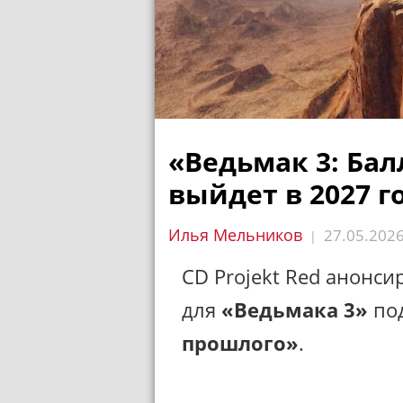
«Ведьмак 3: Ба
выйдет в 2027 г
Илья Мельников
27.05.202
|
CD Projekt Red анонс
для
«Ведьмака 3»
по
прошлого
»
.