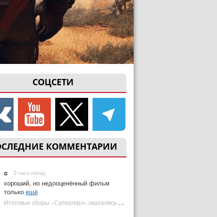
СОЦСЕТИ
ОСЛЕДНИЕ КОММЕНТАРИИ
с
2 часа назад
хороший, но недооценённый фильм
только
ещё
Итоговые сборы «Супергерл» оказались худшими для DC за два десятилетия | Plugged In Ru