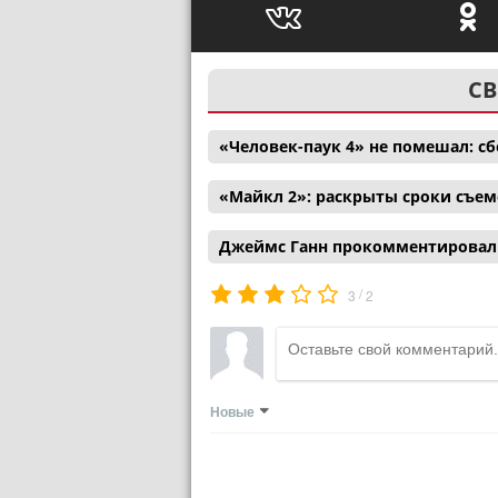
СВ
«Человек-паук 4» не помешал: с
«Майкл 2»: раскрыты сроки съем
Джеймс Ганн прокомментировал 
/
3
2
Новые