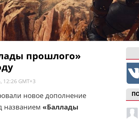
ллады прошлого»
оду
6, 12:26 GMT+3
П
ировали новое дополнение
д названием
«Баллады