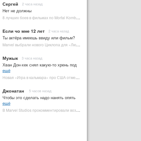
Сергей
2 часа назад
Нет не должны
8 лучших боев в фильмах по Mortal Kombat: от «Смертельной битвы» до «Мортал Комбат 2» | Plugged In Ru
Если чо мне 12 лет
2 часа назад
Ты актёра имеешь ввиду или фильм?
Marvel выбрали нового Циклопа для «Людей Икс» | Plugged In Ru
Мужык
3 часа назад
Хван Дон-хек снял какую-то хрень под
ещё
Новая «Игра в кальмара» про США отменена | Plugged In Ru
Джонатан
5 часов назад
Чтобы это сделать надо нанять опять
ещё
В Marvel Studios прокомментировали возвращение Канга на экраны | Plugged In Ru