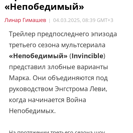
«Непобедимый»
Линар Гимашев
04.03.2025, 08:39 GMT+3
|
Трейлер предпоследнего эпизода
третьего сезона мультсериала
«Непобедимый»
(
Invincible
)
представил злобные варианты
Марка. Они объединяются под
руководством Энгстрома Леви,
когда начинается Война
Непобедимых.
На протяжении третьего сезона шоу