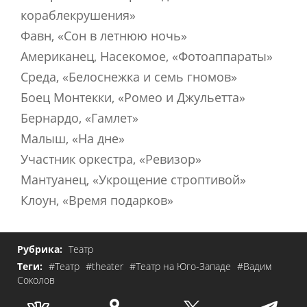
кораблекрушения»
Фавн, «Сон в летнюю ночь»
Американец, Насекомое, «Фотоаппараты»
Среда, «Белоснежка и семь гномов»
Боец Монтекки, «Ромео и Джульетта»
Бернардо, «Гамлет»
Малыш, «На дне»
Участник оркестра, «Ревизор»
Мантуанец, «Укрощение строптивой»
Клоун, «Время подарков»
Рубрика:
Театр
Теги:
#Театр
#theater
#Театр на Юго-Западе
#Вадим
Соколов