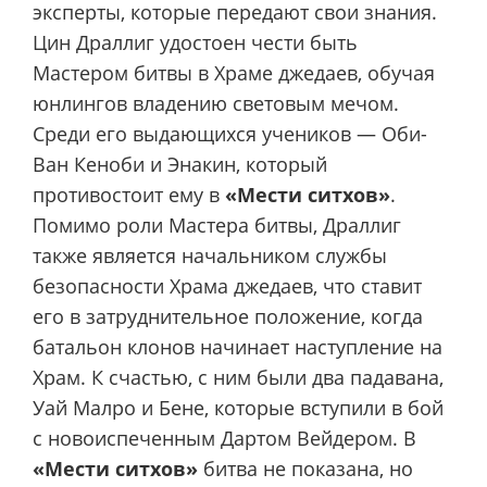
эксперты, которые передают свои знания.
Цин Драллиг удостоен чести быть
Мастером битвы в Храме джедаев, обучая
юнлингов владению световым мечом.
Среди его выдающихся учеников — Оби-
Ван Кеноби и Энакин, который
противостоит ему в
«Мести ситхов»
.
Помимо роли Мастера битвы, Драллиг
также является начальником службы
безопасности Храма джедаев, что ставит
его в затруднительное положение, когда
батальон клонов начинает наступление на
Храм. К счастью, с ним были два падавана,
Уай Малро и Бене, которые вступили в бой
с новоиспеченным Дартом Вейдером. В
«Мести ситхов»
битва не показана, но