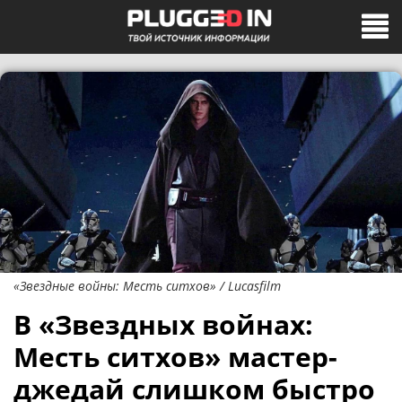
«Звездные войны: Месть ситхов» / Lucasfilm
В «Звездных войнах:
Месть ситхов» мастер-
джедай слишком быстро