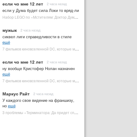
если чо мне 12 лет
2 часа назад
если у Дума будет сила Локи то вряд-ли
Набор LEGO по «Мстителям: Доктор Дум» раскрыл костюм Часового | Plugged In Ru
мужык
2 часа назад
сиквел лиги справедливости в стиле
ещё
7 фильмов киновселенной DC, которые может снять Зак Снайдер | Plugged In Ru
если чо мне 12 лет
2 часа назад
ну вообще Кристофер Нолан назначен
ещё
7 фильмов киновселенной DC, которые может снять Зак Снайдер | Plugged In Ru
Маркус Райт
2 часа назад
У каждого свое видение на франшизу,
но
ещё
3 проблемы «Терминатора: Да придет спаситель», которые испортили фильм | Plugged In Ru