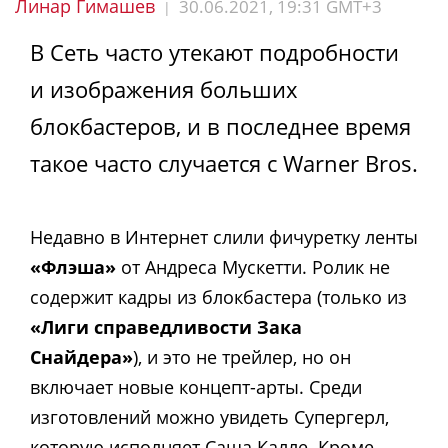
Линар Гимашев
30.06.2021, 19:31 GMT+3
|
В Сеть часто утекают подробности
и изображения больших
блокбастеров, и в последнее время
такое часто случается с Warner Bros.
Недавно в Интернет слили фичуретку ленты
«Флэша»
от Андреса Мускетти. Ролик не
содержит кадры из блокбастера (только из
«Лиги справедливости Зака
Снайдера»
), и это не трейлер, но он
включает новые концепт-арты. Среди
изготовлений можно увидеть Супергерл,
которую исполняет Саша Калле. Кроме