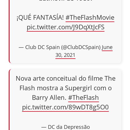
¡QUÉ FANTASÍA!
#TheFlashMovie
pic.twitter.com/J9DqXtJcFS
— Club DC Spain (@ClubDCSpain)
June
30, 2021
Nova arte conceitual do filme The
Flash mostra a Supergirl com o
Barry Allen.
#TheFlash
pic.twitter.com/89wDT8g5O0
— DC da Depressão