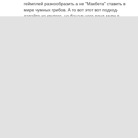
геймплей разнообразить а не "Макбета" ставить в 
мире чумных грибов. А то вот этот вот подход- 
давайте из крутого, но банального роуд-муви в 
сеттинге постапока и чумных грибов слепим драму о 
том, как грустно жить в этом мире двум девочкам-
серийным убийцам, что то мне подсказывает, что 
второй раз точно не прокатит))
Ответить
Архангел
2023.07.24 10:01
Мне кажется отношения с элии и прочее испортят 
игру, так как элли это девушка с трагической судьбой, 
и строить с ней романы со стороны разработчиков 
это тупо, разве что потешить озабоченных маминых 
фанатов которые спустя в носок при виде сисек и 
писек как во всех прочих играх
Ответить
V0B
2023.07.24 07:50
Так давно же слили - Эбби примкнёт к группе, 
которая будет искать имунных, и они дружно будут 