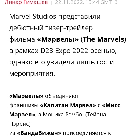
Линар Гимашев
22.11.2022, 15:44 GMT+3
|
Marvel Studios представили
дебютный тизер-трейлер
фильма
«Марвелы»
(
The Marvels
)
в рамках D23 Expo 2022 осенью,
однако его увидели лишь гости
мероприятия.
«Марвелы»
объединяют
франшизы
«Капитан Марвел»
с
«Мисс
Марвел»
, а Моника Рэмбо
(Тейона
Пэррис)
из
«ВандаВижен»
присоединяется к