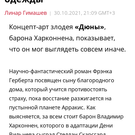
Линар Гимашев
30.10.2021, 21:09 GMT+3
|
Концепт-арт злодея
«Дюны»
,
барона Харконнена, показывает,
что он мог выглядеть совсем иначе.
Научно-фантастический роман Фрэнка
Герберта посвящен сыну благородного
дома, который учится противостоять
страху, пока восстание разжигается на
пустынной планете Арракис. Как
выясняется, за всем стоит барон Владимир
Харконнен, которого в адаптации Дени
Вильнева сыграл Стеллан Скарсгард.