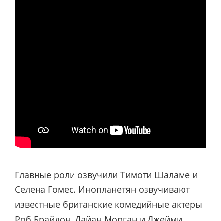
Главные роли озвучили Тимоти Шаламе и
Селена Гомес. Инопланетян озвучивают
известные британские комедийные актеры
Роб Брайдон, Дайан Морган и Джейми