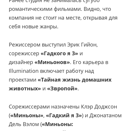
романтическими фильмами. Видно, что
компания не стоит на месте, открывая для
себя новые жанры.
Режиссером выступил Эрик Гийон,
сорежиссер
«Гадкого я 3»
и
дизайнер
«Миньонов»
. Его карьера в
Illumination включает работу над
проектами
«Тайная жизнь домашних
животных»
и
«Звропой»
.
Сорежиссерами назначены Клэр Доджсон
(
«Миньоны»
,
«Гадкий я 3»
) и Джонатаном
Дель Вэлом (
«Миньоны: