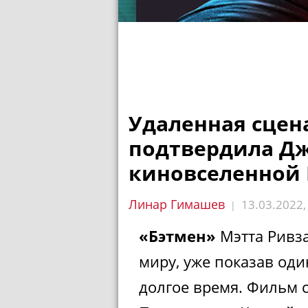
Удаленная сцен
подтвердила Дж
киновселенной
Линар Гимашев
13.03.2022
|
«Бэтмен»
Мэтта Ривза
миру, уже показав оди
долгое время. Фильм с