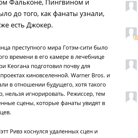
ом Фальконе, Пингвином и
ыло до того, как фанаты узнали,
уже есть Джокер.
инца преступного мира Готэм-сити было
ого времени в его камере в лечебнице
ри Кеогана подготовил почву для
проектах киновселенной. Warner Bros. и
али в отношении будущего, хотя такого
р, нельзя игнорировать. Режиссер, тем
ленные сцены, которые фанаты увидят в
цев.
этт Ривз коснулся удаленных сцен и