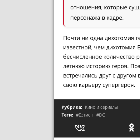
отношения, которые сущ
персонажа в кадре.
Почти ни одна дихотомия г
известной, чем дихотомия 
бесчисленное количество ра
летнюю историю героя. Поэ
встречались друг с другом 
свою карьеру супергероя.
Рубрика:
Кино и сериалы
Теги:
#Бэтмен
#DC