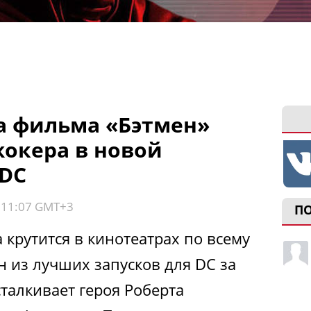
а фильма «Бэтмен»
окера в новой
 DC
, 11:07 GMT+3
П
 крутится в кинотеатрах по всему
н из лучших запусков для DC за
талкивает героя Роберта