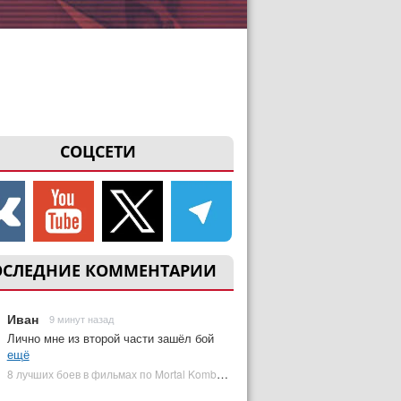
СОЦСЕТИ
ОСЛЕДНИЕ КОММЕНТАРИИ
Иван
9 минут назад
Лично мне из второй части зашёл бой
ещё
8 лучших боев в фильмах по Mortal Kombat: от «Смертельной битвы» до «Мортал Комбат 2» | Plugged In Ru