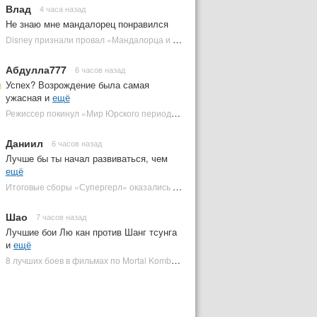
Влад
4 часа назад
Не знаю мне мандалорец понравился
Disney признали провал «Мандалорца и Грогу» и еще одной новинки | Plugged In Ru
Абдулла777
6 часов назад
Успех? Возрождение была самая
ужасная и
ещё
Режиссер покинул «Мир Юрского периода 5» | Plugged In Ru
Даниил
6 часов назад
Лучше бы ты начал развиваться, чем
ещё
Итоговые сборы «Супергерл» оказались худшими для DC за два десятилетия | Plugged In Ru
Шао
7 часов назад
Лучшие бои Лю кан против Шанг тсунга
и
ещё
8 лучших боев в фильмах по Mortal Kombat: от «Смертельной битвы» до «Мортал Комбат 2» | Plugged In Ru