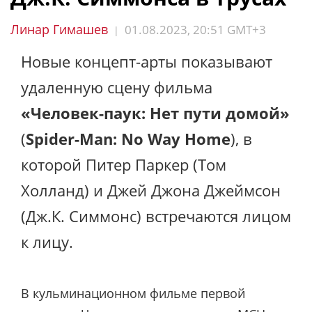
Линар Гимашев
01.08.2023, 20:51 GMT+3
|
Новые концепт-арты показывают
удаленную сцену фильма
«Человек-паук: Нет пути домой»
(
Spider-Man: No Way Home
), в
которой Питер Паркер (Том
Холланд) и Джей Джона Джеймсон
(Дж.К. Симмонс) встречаются лицом
к лицу.
В кульминационном фильме первой