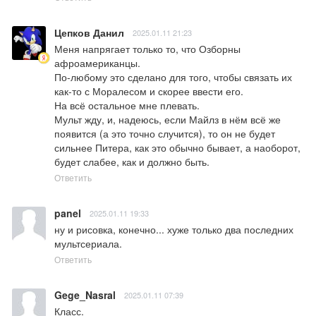
Цепков Данил
2025.01.11 21:23
Меня напрягает только то, что Озборны 
афроамериканцы.

По-любому это сделано для того, чтобы связать их 
как-то с Моралесом и скорее ввести его.

На всё остальное мне плевать.

Мульт жду, и, надеюсь, если Майлз в нём всё же 
появится (а это точно случится), то он не будет 
сильнее Питера, как это обычно бывает, а наоборот, 
будет слабее, как и должно быть.
Ответить
panel
2025.01.11 19:33
ну и рисовка, конечно... хуже только два последних 
мультсериала.
Ответить
Gege_Nasral
2025.01.11 07:39
Класс.
