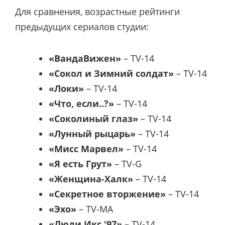
Для сравнения, возрастные рейтинги
предыдущих сериалов студии:
«ВандаВижен»
– TV-14
«Сокол и Зимний солдат»
– TV-14
«Локи»
– TV-14
«Что, если..?»
– TV-14
«Соколиный глаз»
– TV-14
«Лунный рыцарь»
– TV-14
«Мисс Марвел»
– TV-14
«Я есть Грут»
– TV-G
«Женщина-Халк»
– TV-14
«Секретное вторжение»
– TV-14
«Эхо»
– TV-MA
«Люди Икс '97»
– TV-14