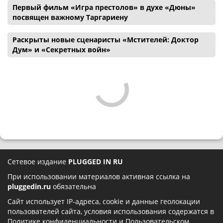
Первый фильм «Игра престолов» в духе «Дюны»
посвящен важному Таргариену
Раскрыты новые сценаристы «Мстителей: Доктор
Дум» и «Секретных войн»
Сетевое издание
PLUGGED IN RU
При использовании материалов активная ссылка на
pluggedin.ru
обязательна
Сайт использует IP-адреса, cookie и данные геолокации
пользователей сайта, условия использования содержатся в
Политике конфиденциальности
и
Пользовательском