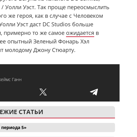
 / Уолли Уэст. Так проще переосмыслить
го же героя, как в случае с Человеком
Уолли Уэст даст DC Studios больше
и, примерно то же самое
ожидается
в
олее опытный Зеленый Фонарь Хэл
ыт молодому Джону Стюарту.
еймс Ганн
ЕЖИЕ СТАТЬИ
 периода 5»