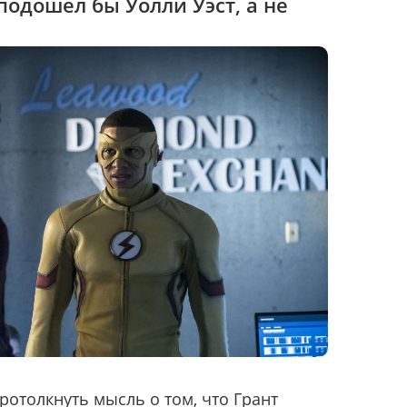
одошел бы Уолли Уэст, а не
ротолкнуть мысль о том, что Грант