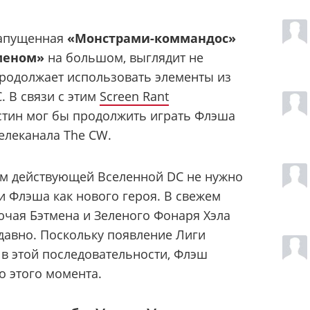
запущенная
«Монстрами-коммандос»
меном»
на большом, выглядит не
продолжает использовать элементы из
 В связи с этим
Screen Rant
стин мог бы продолжить играть Флэша
елеканала The CW.
ам действующей Вселенной DC не нужно
и Флэша как нового героя. В свежем
ючая Бэтмена и Зеленого Фонаря Хэла
давно. Поскольку появление Лиги
в этой последовательности, Флэш
о этого момента.