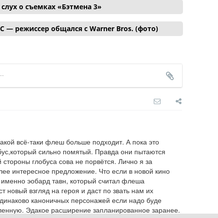
лух о съемках «Бэтмена 3»
C — режиссер общался с Warner Bros. (фото)
какой всё-таки флеш больше подходит. А пока это 
бус,который сильно помятый. Правда они пытаются 
й стороны глобуса сова не порвётся. Лично я за 
лее интересное предложение. Что если в новой кино 
именно эобард тавн, который считал флеша 
т новый взгляд на героя и даст по звать нам их 
одинаково каноничных персонажей если надо буде 
еленную. Эдакое расширение запланированное заранее.