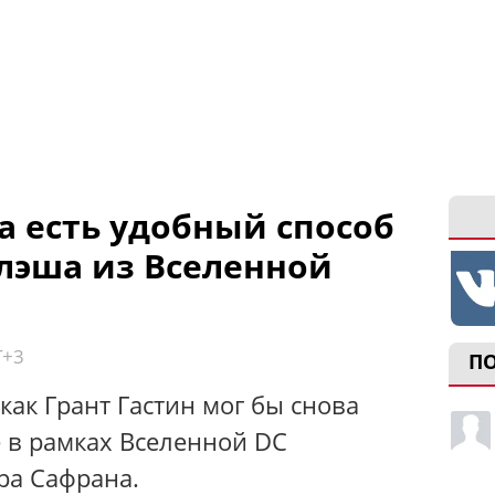
а есть удобный способ
лэша из Вселенной
T+3
П
 как Грант Гастин мог бы снова
е в рамках Вселенной DC
ра Сафрана.