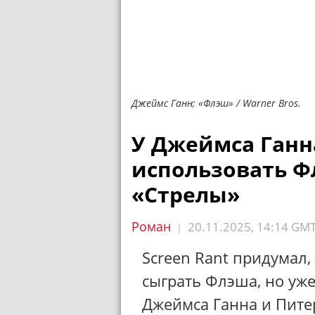
Джеймс Ганн; «Флэш» / Warner Bros.
У Джеймса Ганн
использовать Ф
«Стрелы»
Роман
20.11.2025, 14:14 GM
|
Screen Rant придумал,
сыграть Флэша, но уж
Джеймса Ганна и Пите