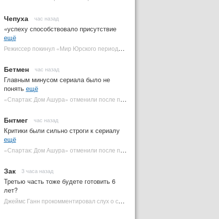
Чепуха
час назад
«успеху способствовало присутствие
ещё
Режиссер покинул «Мир Юрского периода 5» | Plugged In Ru
Бетмен
час назад
Главным минусом сериала было не
понять
ещё
«Спартак: Дом Ашура» отменили после первого сезона | Plugged In Ru
Бнтмег
час назад
Критики были сильно строги к сериалу
ещё
«Спартак: Дом Ашура» отменили после первого сезона | Plugged In Ru
Зак
3 часа назад
Третью часть тоже будете готовить 6
лет?
Джеймс Ганн прокомментировал слух о съемках «Бэтмена 3» | Plugged In Ru