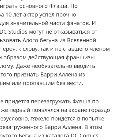
играть основного Флэша. Но
а 10 лет актер успел прочно
 для значительной части фанатов. И
DC Studios могут не отказываться от
ьзовать Алого бегуна из Вселенной
героя, к слову, так и не ставшего членом
им образом действующая франшизы
лому. Даже необязательно вводить
 этого признать Барри Аллена из
шим или пропавшим без вести.
не придется перезагружать Флэша по
 же первый появлялся на экране гораздо
безусловно, тяжело придется в попытке
резагруженного Барри Аллена. В этом
ругого Бегуна из каталога DC Comics,