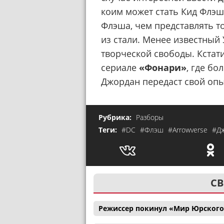
коим может стать Кид Флэш
Флэша, чем представлять то
из стали. Менее известный 
творческой свободы. Кстат
сериале
«Фонари»
, где б
Джордан передаст свой оп
Рубрика:
Разборы
Теги:
#DC
#Флэш
#Arrowverse
#Дж
СВ
Режиссер покинул «Мир Юрского