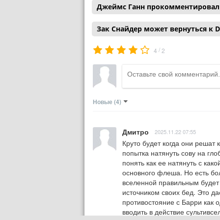
Джеймс Ганн прокомментировал с
Зак Снайдер может вернуться к D
/
4
2
Новые
(4)
Дмитро
2025.11.22 07:55
Круто будет когда они решат 
попытка натянуть сову на гло
понять как ее натянуть с како
основного флеша. Но есть бо
вселенной правильным будет 
источником своих бед. Это дас
противостояние с Барри как 
вводить в действие сультивс