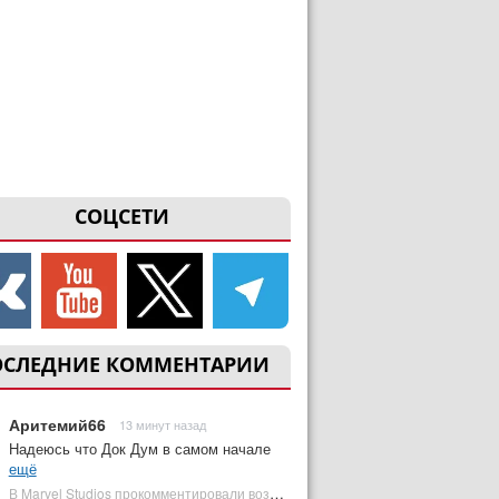
СОЦСЕТИ
ОСЛЕДНИЕ КОММЕНТАРИИ
Аритемий66
13 минут назад
Надеюсь что Док Дум в самом начале
ещё
В Marvel Studios прокомментировали возвращение Канга на экраны | Plugged In Ru