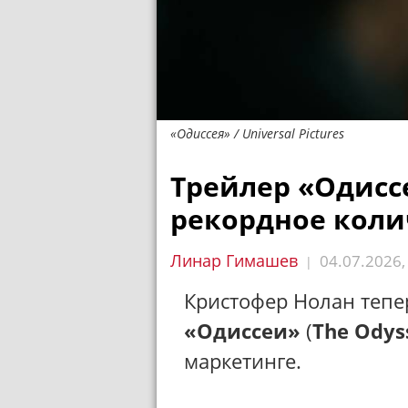
«Одиссея» / Universal Pictures
Трейлер «Одисс
рекордное коли
Линар Гимашев
04.07.2026
|
Кристофер Нолан тепер
«Одиссеи»
(
The Odys
маркетинге.