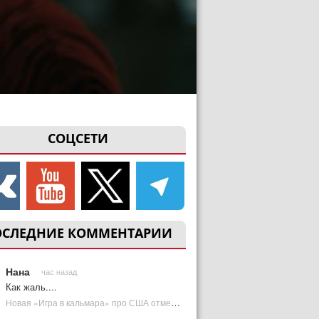
СОЦСЕТИ
ОСЛЕДНИЕ КОММЕНТАРИИ
Нана
час назад
Как жаль....
Новая «Игра в кальмара» про США отменена | Plugged In Ru