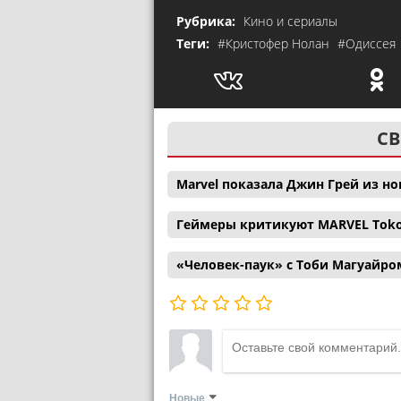
Рубрика:
Кино и сериалы
Теги:
#Кристофер Нолан
#Одиссея
СВ
Marvel показала Джин Грей из н
Геймеры критикуют MARVEL Tokon:
«Человек-паук» с Тоби Магуайро
Новые