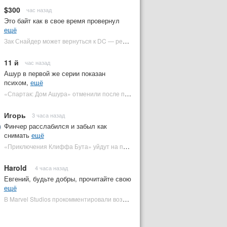
$300
час назад
Это байт как в свое время провернул
ещё
Зак Снайдер может вернуться к DC — режиссер общался с Warner Bros. (фото) | Plugged In Ru
11 й
час назад
Ашур в первой же серии показан
психом,
ещё
«Спартак: Дом Ашура» отменили после первого сезона | Plugged In Ru
Игорь
3 часа назад
Финчер расслабился и забыл как
снимать
ещё
«Приключения Клиффа Бута» уйдут на пересъемки — премьера под угрозой | Plugged In Ru
Harold
4 часа назад
Евгений, будьте добры, прочитайте свою
ещё
В Marvel Studios прокомментировали возвращение Канга на экраны | Plugged In Ru