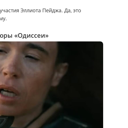
участия Эллиота Пейджа. Да, это
му.
боры «Одиссеи»