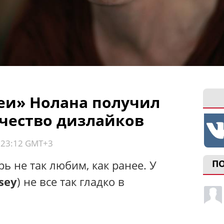
еи» Нолана получил
чество дизлайков
, 23:12 GMT+3
ь не так любим, как ранее. У
П
sey
) не все так гладко в