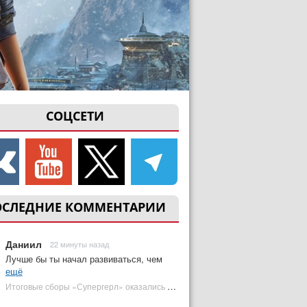
СОЦСЕТИ
ОСЛЕДНИЕ КОММЕНТАРИИ
Даниил
22 минуты назад
Лучше бы ты начал развиваться, чем
ещё
Итоговые сборы «Супергерл» оказались худшими для DC за два десятилетия | Plugged In Ru