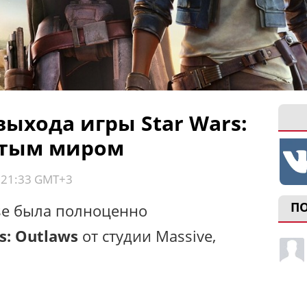
выхода игры Star Wars:
ытым миром
, 21:33 GMT+3
П
se была полноценно
s: Outlaws
от студии Massive,