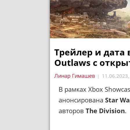
Трейлер и дата 
Outlaws с откр
Линар Гимашев
11.06.2023
|
В рамках Xbox Showca
анонсирована
Star Wa
авторов
The Division
.