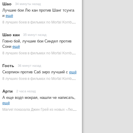
Шао
34 минуты назад
Лучшие бои Лю кан против Шанг тсунга
и
ещё
8 лучших боев в фильмах по Mortal Kombat: от «Смертельной битвы» до «Мортал Комбат 2» | Plugged In Ru
Шао кан
35 минут назад
Говно бой, лучшие бои Синдел против
Сони
ещё
8 лучших боев в фильмах по Mortal Kombat: от «Смертельной битвы» до «Мортал Комбат 2» | Plugged In Ru
Гость
36 минут назад
Скорпион против Саб зиро лучший с
ещё
8 лучших боев в фильмах по Mortal Kombat: от «Смертельной битвы» до «Мортал Комбат 2» | Plugged In Ru
Арти
2 часа назад
А еще водп мокрая, нашли че написать,
ещё
Marvel показала Джин Грей из новых «Людей Икс» | Plugged In Ru