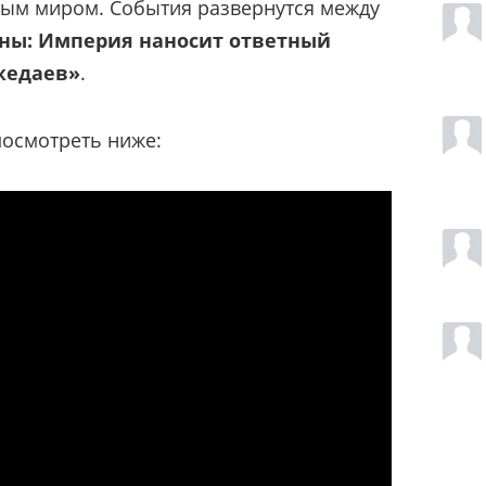
тым миром. События развернутся между
ны: Империя наносит ответный
жедаев»
.
осмотреть ниже: