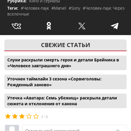
Рубрика:
Кино и сериалы
Теги:
#Человек-паук
#Marvel
#Sony
#Человек-паук: Через
вселенные
СВЕЖИЕ СТАТЬИ
Слухи раскрыли смерть героя и детали Брейника в
«Человеке завтрашнего дня»
Уточнен таймлайн 3 сезона «Сорвиголовы:
Рожденный заново»
Утечка «Аватара: Семь убежищ» раскрыла детали
сюжета и отклонения от канона
/
3
8