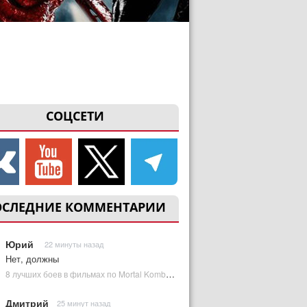
СОЦСЕТИ
ОСЛЕДНИЕ КОММЕНТАРИИ
Юрий
22 минуты назад
Нет, должны
8 лучших боев в фильмах по Mortal Kombat: от «Смертельной битвы» до «Мортал Комбат 2» | Plugged In Ru
Дмитрий
25 минут назад