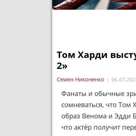
Том Харди выст
2»
Семен Никоненко
06.07.202
|
Фанаты и обычные зри
сомневаться, что Том 
образ Венома и Эдди Б
что актёр получит пер