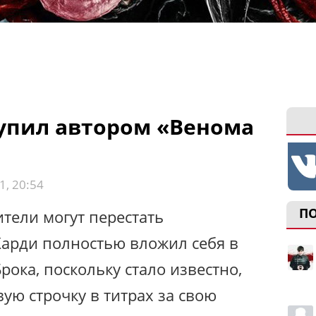
упил автором «Венома
1, 20:54
П
тели могут перестать
Харди полностью вложил себя в
рока, поскольку стало известно,
вую строчку в титрах за свою