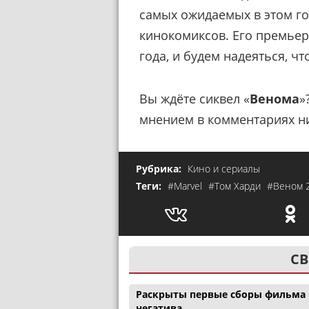
самых ожидаемых в этом го
кинокомиксов. Его премьер
года, и будем надеяться, ч
Вы ждёте сиквел «
Венома
»
мнением в комментариях н
Рубрика:
Кино и сериалы
Теги:
#Marvel
#Том Харди
#Веном 
СВ
Раскрыты первые сборы фильма 
негатива