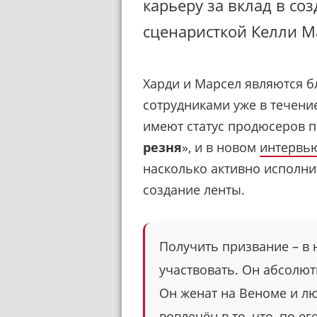
карьеру за вклад в со
сценаристкой Келли М
Харди и Марсел являются 
сотрудниками уже в течение
имеют статус продюсеров 
резня
», и в новом
интервь
насколько активно исполни
создание ленты.
Получить призвание – в н
участвовать. Он абсолют
Он женат на Веноме и лю
вовлечён в то, что, по е