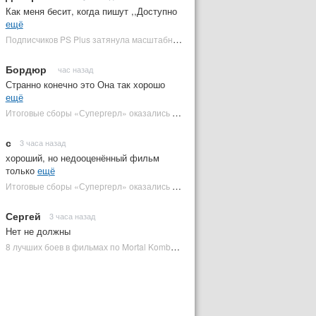
Как меня бесит, когда пишут ,,Доступно
ещё
Подписчиков PS Plus затянула масштабная RPG в духе Skyrim, которая доступна бесплатно | Plugged In Ru
Бордюр
час назад
Странно конечно это Она так хорошо
ещё
Итоговые сборы «Супергерл» оказались худшими для DC за два десятилетия | Plugged In Ru
с
3 часа назад
хороший, но недооценённый фильм
только
ещё
Итоговые сборы «Супергерл» оказались худшими для DC за два десятилетия | Plugged In Ru
Сергей
3 часа назад
Нет не должны
8 лучших боев в фильмах по Mortal Kombat: от «Смертельной битвы» до «Мортал Комбат 2» | Plugged In Ru