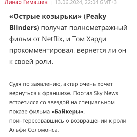
Линар Гимашев
13.06.2024, 22:04 GMT+3
|
«Острые козырьки»
(
Peaky
Blinders
) получат полнометражный
фильм от Netflix, и Том Харди
прокомментировал, вернется ли он
к своей роли.
Судя по заявлению, актер очень хочет
вернуться к франшизе. Портал Sky News
встретился со звездой на специальном
показе фильма
«Байкеры»
,
поинтересовавшись о возвращении к роли
Альфи Соломонса.