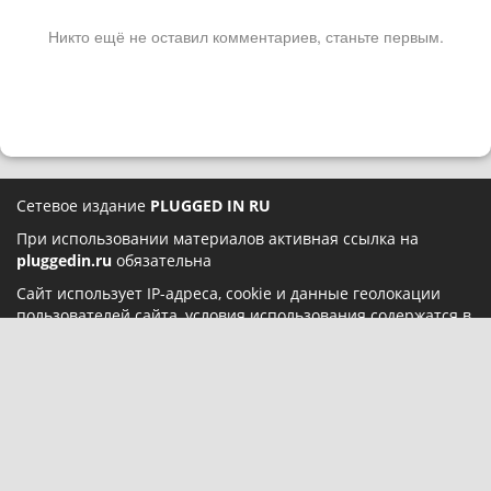
Никто ещё не оставил комментариев, станьте первым.
Сетевое издание
PLUGGED IN RU
При использовании материалов активная ссылка на
pluggedin.ru
обязательна
Сайт использует IP-адреса, cookie и данные геолокации
пользователей сайта, условия использования содержатся в
Политике конфиденциальности
и
Пользовательском
соглашении
Социальные сети:
О нас