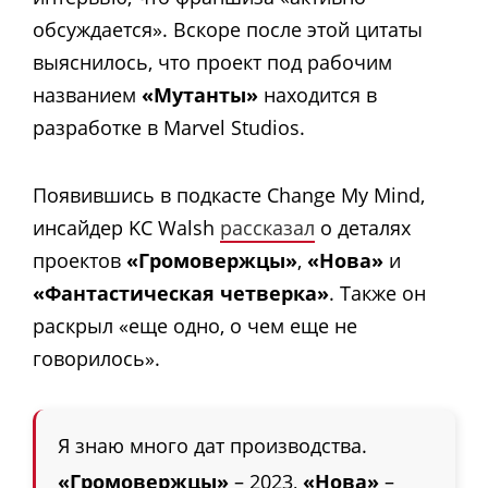
обсуждается». Вскоре после этой цитаты
выяснилось, что проект под рабочим
названием
«Мутанты»
находится в
разработке в Marvel Studios.
Появившись в подкасте Change My Mind,
инсайдер KC Walsh
рассказал
о деталях
проектов
«Громовержцы»
,
«Нова»
и
«Фантастическая четверка»
. Также он
раскрыл «еще одно, о чем еще не
говорилось».
Я знаю много дат производства.
«Громовержцы»
– 2023,
«Нова»
–