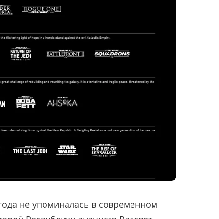
 года не упоминалась в современном
тарой Республики значится Рассвет