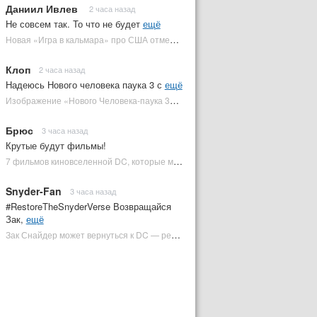
Даниил Ивлев
2 часа назад
Не совсем так. То что не будет
ещё
Новая «Игра в кальмара» про США отменена | Plugged In Ru
Клоп
2 часа назад
Надеюсь Нового человека паука 3 с
ещё
Изображение «Нового Человека-паука 3» подтвердило Зловещую шестерку | Plugged In Ru
Брюс
3 часа назад
Крутые будут фильмы!
7 фильмов киновселенной DC, которые может снять Зак Снайдер | Plugged In Ru
Snyder-Fan
3 часа назад
#RestoreTheSnyderVerse Возвращайся
Зак,
ещё
Зак Снайдер может вернуться к DC — режиссер общался с Warner Bros. (фото) | Plugged In Ru