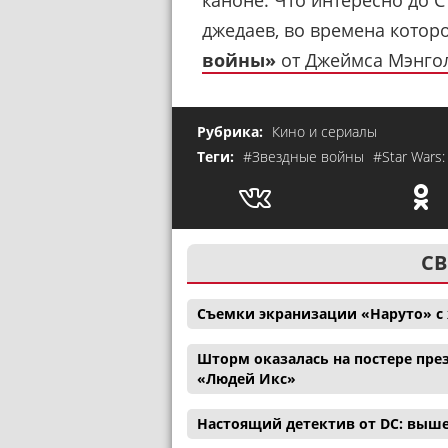
джедаев, во времена котор
войны»
от Джеймса Мэнго
Рубрика:
Кино и сериалы
Теги:
#Звездные войны
#Star Wars:
СВ
Съемки экранизации «Наруто» с
Шторм оказалась на постере през
«Людей Икс»
Настоящий детектив от DC: выш