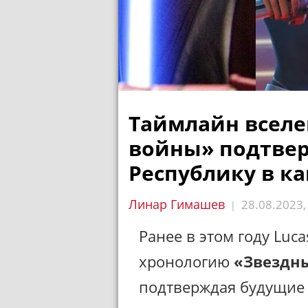
Таймлайн вселе
войны» подтве
Республику в к
Линар Гимашев
28.08.2023
|
Ранее в этом году Luca
хронологию
«Звездн
подтверждая будущие