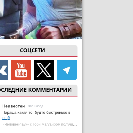
СОЦСЕТИ
ОСЛЕДНИЕ КОММЕНТАРИИ
Неивестен
час назад
Параша какая то, будто быстренько в
ещё
«Человек-паук» с Тоби Магуайром получил новый постер | Plugged In Ru