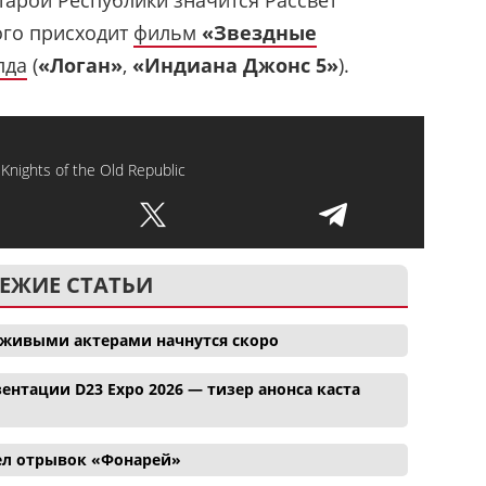
ого присходит
фильм
«Звездные
лда
(
«Логан»
,
«Индиана Джонс 5»
).
 Knights of the Old Republic
ЕЖИЕ СТАТЬИ
 живыми актерами начнутся скоро
ентации D23 Expo 2026 — тизер анонса каста
ел отрывок «Фонарей»