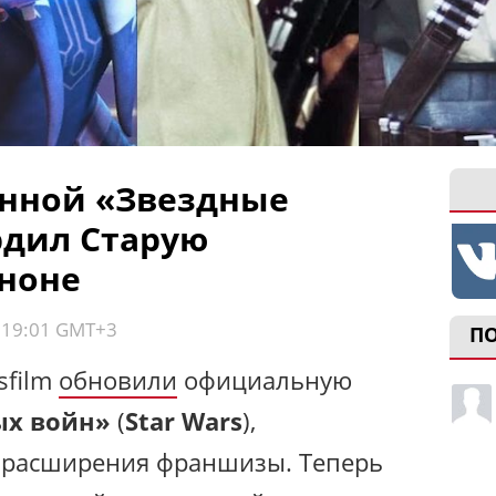
нной «Звездные
рдил Старую
аноне
, 19:01 GMT+3
П
sfilm
обновили
официальную
ых войн»
(
Star Wars
),
 расширения франшизы. Теперь