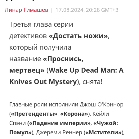
Линар Гимашев
17.08.2024, 20:28 GMT+3
|
Третья глава серии
детективов
«Достать ножи»
,
который получила
название
«Проснись,
мертвец»
(
Wake Up Dead Man: A
Knives Out Mystery
), снята!
Главные роли исполнили Джош О'Коннор
(
«Претенденты»
,
«Корона»
), Кейли
Спэни
(«Падение империи»
,
«Чужой:
Помул»
), Джереми Реннер (
«Мстители»
),