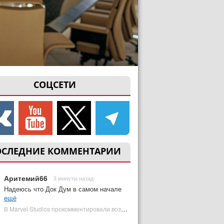
СОЦСЕТИ
ОСЛЕДНИЕ КОММЕНТАРИИ
Аритемий66
3 минуты назад
Надеюсь что Док Дум в самом начале
ещё
В Marvel Studios прокомментировали возвращение Канга на экраны | Plugged In Ru