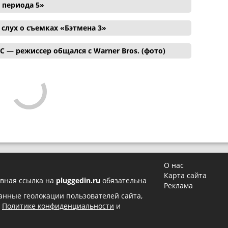
 периода 5»
лух о съемках «Бэтмена 3»
C — режиссер общался с Warner Bros. (фото)
О нас
Карта сайта
вная ссылка на
pluggedin.ru
обязательна
Реклама
 данные геолокации пользователей сайта,
в
Политике конфиденциальности
и