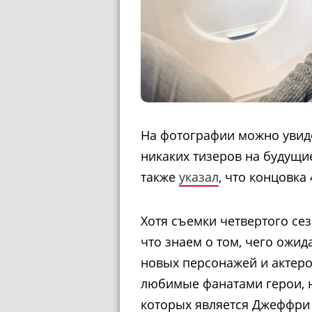
На фотографии можно увиде
никаких тизеров на будущи
также
указал
, что концовка
Хотя съемки четвертого се
что знаем о том, чего ожид
новых персонажей и актеров
любимые фанатами герои, н
которых является Джеффри