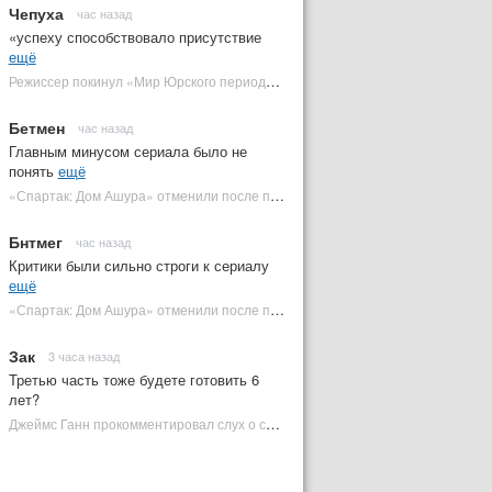
Чепуха
час назад
«успеху способствовало присутствие
ещё
Режиссер покинул «Мир Юрского периода 5» | Plugged In Ru
Бетмен
час назад
Главным минусом сериала было не
понять
ещё
«Спартак: Дом Ашура» отменили после первого сезона | Plugged In Ru
Бнтмег
час назад
Критики были сильно строги к сериалу
ещё
«Спартак: Дом Ашура» отменили после первого сезона | Plugged In Ru
Зак
3 часа назад
Третью часть тоже будете готовить 6
лет?
Джеймс Ганн прокомментировал слух о съемках «Бэтмена 3» | Plugged In Ru