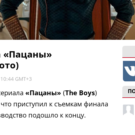
а «Пацаны»
ото)
, 10:44 GMT+3
П
 сериала
«Пацаны»
(
The Boys
)
 что приступил к съемкам финала
зводство подошло к концу.