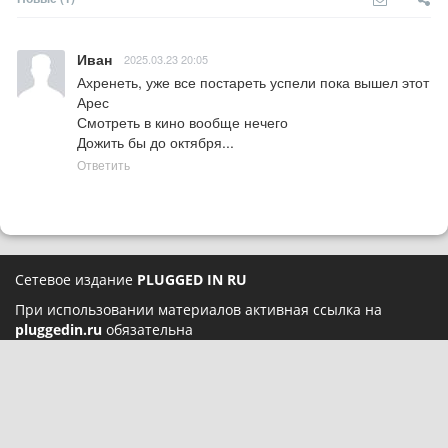
Иван
2025.03.23 20:05
Ахренеть, уже все постареть успели пока вышел этот 
Арес

Смотреть в кино вообще нечего

Дожить бы до октября...
Ответить
Сетевое издание
PLUGGED IN RU
При использовании материалов активная ссылка на
pluggedin.ru
обязательна
Сайт использует IP-адреса, cookie и данные геолокации
пользователей сайта, условия использования содержатся в
Политике конфиденциальности
и
Пользовательском
соглашении