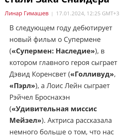
Линар Гимашев
17.01.2024, 12:25 GMT+3
|
В следующем году дебютирует
новый фильм о Супермене
(
«Супермен: Наследие»
), в
котором главного героя сыграет
Дэвид Коренсвет (
«Голливуд»
,
«Пэрл»
), а Лоис Лейн сыграет
Рэйчел Броснахэн
(
«Удивительная миссис
Мейзел»
). Актриса рассказала
немного больше о том, что нас