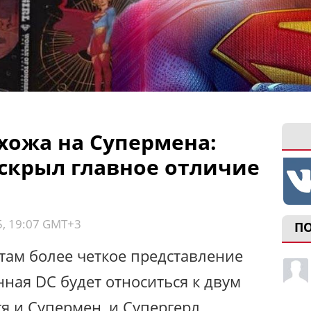
хожа на Супермена:
скрыл главное отличие
5, 19:07 GMT+3
П
там более четкое представление
енная DC будет относиться к двум
тя и Супермен, и Супергерл