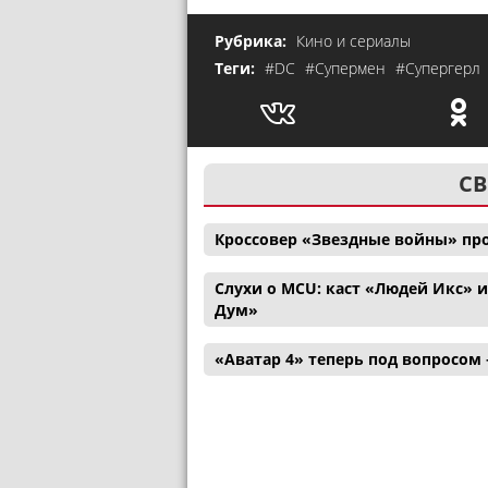
Рубрика:
Кино и сериалы
Теги:
#DC
#Супермен
#Супергерл
СВ
Кроссовер «Звездные войны» пр
Слухи о MCU: каст «Людей Икс» 
Дум»
«Аватар 4» теперь под вопросом