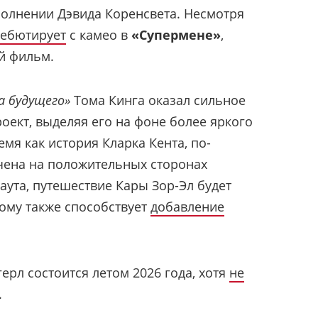
сполнении Дэвида Коренсвета. Несмотря
дебютирует
с камео в
«Супермене»
,
й фильм.
а будущего»
Тома Кинга оказал сильное
оект, выделяя его на фоне более яркого
ремя как история Кларка Кента, по-
чена на положительных сторонах
аута, путешествие Кары Зор-Эл будет
ому также способствует
добавление
ерл состоится летом 2026 года, хотя
не
.