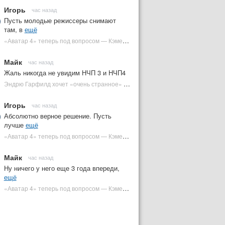
Игорь
час назад
Пусть молодые режиссеры снимают
там, в
ещё
«Аватар 4» теперь под вопросом — Кэмерон решил отойти от продолжения | Plugged In Ru
Майк
час назад
Жаль никогда не увидим НЧП 3 и НЧП4
Эндрю Гарфилд хочет «очень странное» возвращение Человека-паука в MCU | Plugged In Ru
Игорь
час назад
Абсолютно верное решение. Пусть
лучше
ещё
«Аватар 4» теперь под вопросом — Кэмерон решил отойти от продолжения | Plugged In Ru
Майк
час назад
Ну ничего у него еще 3 года впереди,
ещё
«Аватар 4» теперь под вопросом — Кэмерон решил отойти от продолжения | Plugged In Ru