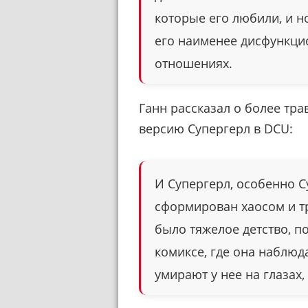
которые его любили, и н
его наименее дисфункци
отношениях.
Ганн рассказал о более тр
версию Супергерл в DCU:
И Супергерл, особенно С
сформирован хаосом и тр
было тяжелое детство, по
комиксе, где она наблюда
умирают у нее на глазах,