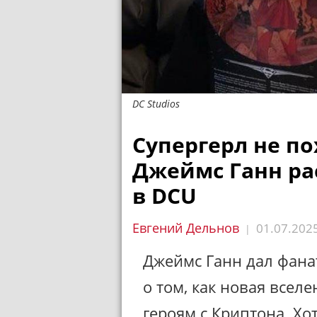
DC Studios
Супергерл не по
Джеймс Ганн ра
в DCU
Евгений Дельнов
01.07.202
|
Джеймс Ганн дал фана
о том, как новая всел
героям с Криптона. Хо