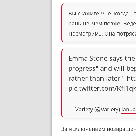
Вы скажите мне [когда н
раньше, чем позже. Ведет
Посмотрим… Она потряса
Emma Stone says th
progress" and will be
rather than later."
ht
pic.twitter.com/Kfl1q
— Variety (@Variety)
Janua
За исключением возвращен