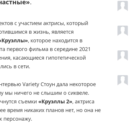
частные»
.
ктов с участием актрисы, который
лотившимся в жизнь, является
«Круэллы»
, которое находится в
та первого фильма в середине 2021
ления, касающиеся гипотетической
лись в сети.
нтервью Variety Стоун дала некоторое
му мы ничего не слышим о сиквеле.
начнутся съемки
«Круэллы 2»
, актриса
ее время никаких планов нет, но она не
к персонажу.