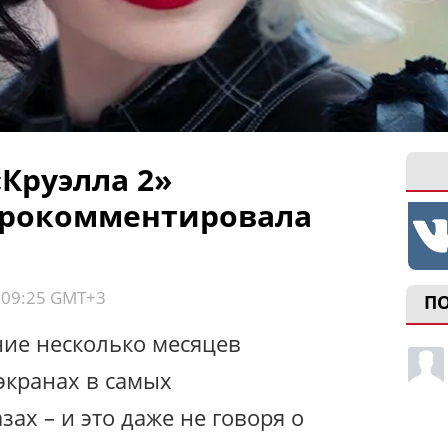
Круэлла 2»
прокомментировала
, 09:25 GMT+3
П
ние несколько месяцев
экранах в самых
х – и это даже не говоря о