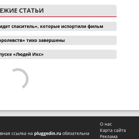
ЕЖИЕ СТАТЬИ
идет спаситель», которые испортили фильм
оролевств» тихо завершены
апуске «Людей Икс»
О нас
Карта сайта
вная ссылка на
pluggedin.ru
обязательна
Реклама