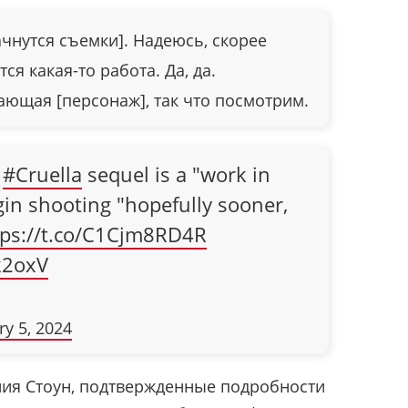
ачнутся съемки]. Надеюсь, скорее
ся какая-то работа. Да, да.
ющая [персонаж], так что посмотрим.
e
#Cruella
sequel is a "work in
gin shooting "hopefully sooner,
tps://t.co/C1Cjm8RD4R
k2oxV
ry 5, 2024
ия Стоун, подтвержденные подробности