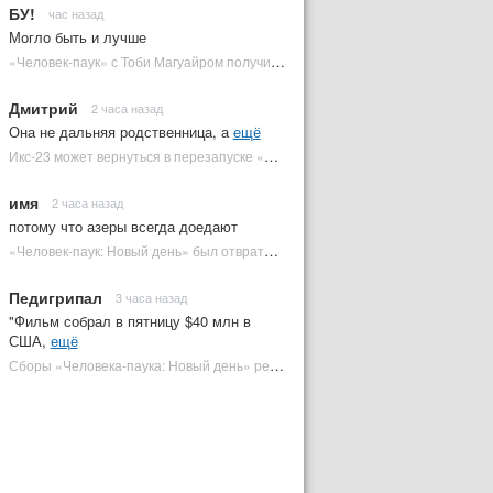
БУ!
час назад
Могло быть и лучше
«Человек-паук» с Тоби Магуайром получил новый постер | Plugged In Ru
Дмитрий
2 часа назад
Она не дальняя родственница, а
ещё
Икс-23 может вернуться в перезапуске «Людей Икс» | Plugged In Ru
имя
2 часа назад
потому что азеры всегда доедают
«Человек-паук: Новый день» был отвратительным в одной из версий | Plugged In Ru
Педигрипал
3 часа назад
"Фильм собрал в пятницу $40 млн в
США,
ещё
Сборы «Человека-паука: Новый день» резко обвалились на 2 неделе, но катастрофы нет | Plugged In Ru