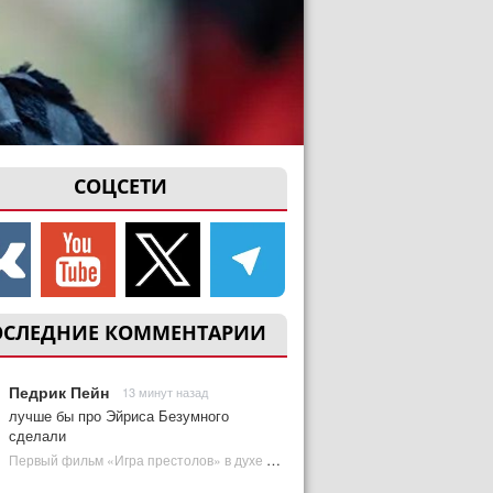
СОЦСЕТИ
ОСЛЕДНИЕ КОММЕНТАРИИ
Педрик Пейн
13 минут назад
лучше бы про Эйриса Безумного
сделали
Первый фильм «Игра престолов» в духе «Дюны» посвящен важному Таргариену | Plugged In Ru