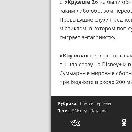
о
«Круэлле 2»
не были обн
каким-либо образом перео
Предыдущие слухи предпола
мюзиклом, в котором поп-с
сыграет антагонистку.
«Круэлла»
неплохо показал
вышла сразу на Disney+ и в
Суммарные мировые сборы 
при бюджете в около 200 м
Рубрика:
Кино и сериалы
Теги:
#Disney
#Круэлла