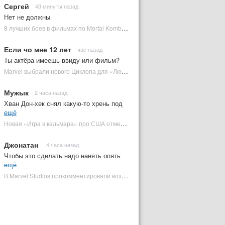
Сергей
43 минуты назад
Нет не должны
8 лучших боев в фильмах по Mortal Kombat: от «Смертельной битвы» до «Мортал Комбат 2» | Plugged In Ru
Если чо мне 12 лет
час назад
Ты актёра имеешь ввиду или фильм?
Marvel выбрали нового Циклопа для «Людей Икс» | Plugged In Ru
Мужык
2 часа назад
Хван Дон-хек снял какую-то хрень под
ещё
Новая «Игра в кальмара» про США отменена | Plugged In Ru
Джонатан
4 часа назад
Чтобы это сделать надо нанять опять
ещё
В Marvel Studios прокомментировали возвращение Канга на экраны | Plugged In Ru