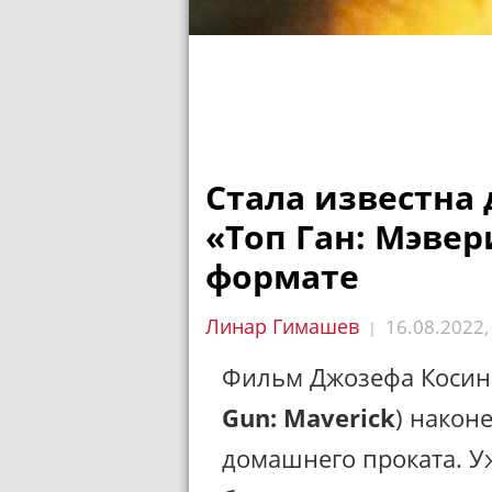
Стала известна
«Топ Ган: Мэве
формате
Линар Гимашев
16.08.2022
|
Фильм Джозефа Коси
Gun: Maverick
) након
домашнего проката. У