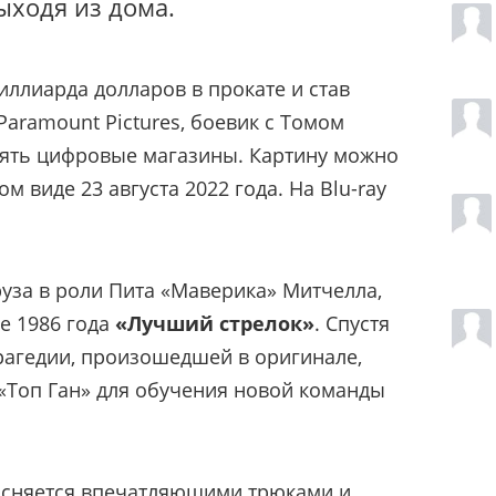
ыходя из дома.
иллиарда долларов в прокате и став
ramount Pictures, боевик с Томом
рять цифровые магазины. Картину можно
м виде 23 августа 2022 года. На Blu-ray
уза в роли Пита «Маверика» Митчелла,
е 1986 года
«Лучший стрелок»
. Спустя
трагедии, произошедшей в оригинале,
«Топ Ган» для обучения новой команды
ъясняется впечатляющими трюками и