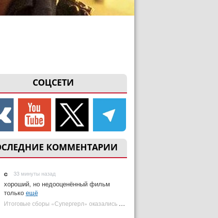
СОЦСЕТИ
ОСЛЕДНИЕ КОММЕНТАРИИ
с
33 минуты назад
хороший, но недооценённый фильм
только
ещё
Итоговые сборы «Супергерл» оказались худшими для DC за два десятилетия | Plugged In Ru