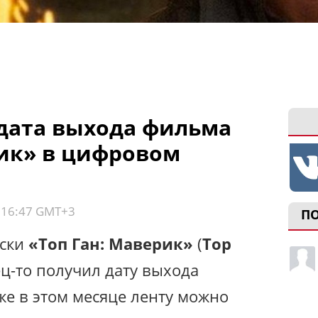
 дата выхода фильма
рик» в цифровом
, 16:47 GMT+3
П
нски
«Топ Ган: Маверик»
(
Top
ец-то получил дату выхода
же в этом месяце ленту можно