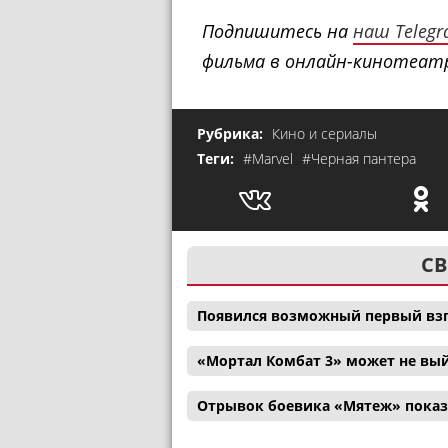
Подпишитесь на
наш Teleg
фильма в онлайн-кинотеатр
Рубрика:
Кино и сериалы
Теги:
#Marvel
#Черная пантера
СВ
Появился возможный первый взг
«Мортал Комбат 3» может не вый
Отрывок боевика «Мятеж» показ