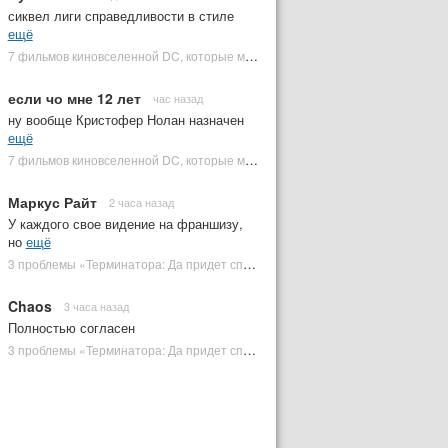
сиквел лиги справедливости в стиле
ещё
7 фильмов киновселенной DC, которые может снять Зак Снайдер | Plugged In Ru
если чо мне 12 лет
час назад
ну вообще Кристофер Нолан назначен
ещё
7 фильмов киновселенной DC, которые может снять Зак Снайдер | Plugged In Ru
Маркус Райт
2 часа назад
У каждого свое видение на франшизу,
но
ещё
3 проблемы «Терминатора: Да придет спаситель», которые испортили фильм | Plugged In Ru
Chaos
3 часа назад
Полностью согласен
3 проблемы «Терминатора: Да придет спаситель», которые испортили фильм | Plugged In Ru