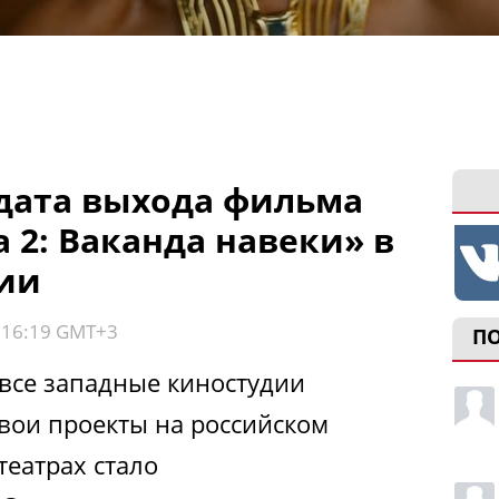
 дата выхода фильма
 2: Ваканда навеки» в
сии
, 16:19 GMT+3
П
 все западные киностудии
свои проекты на российском
театрах стало