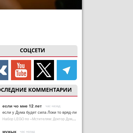
СОЦСЕТИ
ОСЛЕДНИЕ КОММЕНТАРИИ
если чо мне 12 лет
час назад
если у Дума будет сила Локи то вряд-ли
Набор LEGO по «Мстителям: Доктор Дум» раскрыл костюм Часового | Plugged In Ru
мужык
час назад