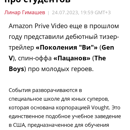
Линар Гимашев
24.07.2023, 19:59 GMT+3
|
Amazon Prive Video еще в прошлом
году представили дебютный тизер-
трейлер
«Поколения "Ви"»
(
Gen
V
), спин-оффа
«Пацанов»
(
The
Boys
) про молодых героев.
События разворачиваются в
специальное школе для юных суперов,
которая основана корпорацией Vought. Это
единственное подобное учебное заведение
в США, предназначенное для обучения