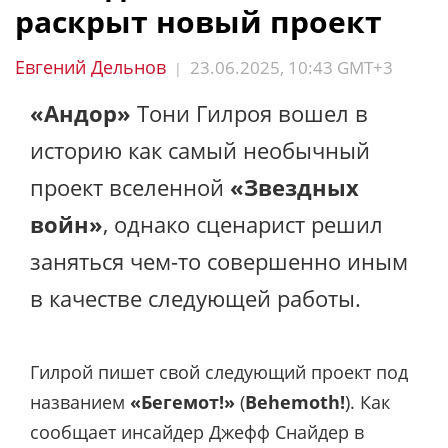
раскрыт новый проект
Евгений Дельнов
23.06.2025, 10:43 GMT+3
|
«Андор»
Тони Гилроя вошел в
историю как самый необычный
проект вселенной
«Звездных
войн»
, однако сценарист решил
заняться чем-то совершенно иным
в качестве следующей работы.
Гилрой пишет свой следующий проект под
названием
«Бегемот!»
(
Behemoth!
). Как
сообщает инсайдер Джефф Снайдер в