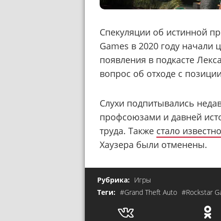
Спекуляции об истинной при
Games в 2020 году начали 
появления в подкасте Лекс
вопрос об отходе с позиции
Слухи подпитывались недав
профсоюзами и давней ист
труда. Также
стало известн
Хаузера были отменены.
Рубрика:
Игры
Теги:
#Grand Theft Auto
#Rockstar 