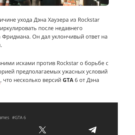
чине ухода Дэна Хаузера из Rockstar
циркулировать после недавнего
а Фридмана. Он дал уклончивый ответ на
.
ними исками против Rockstar о борьбе с
орией предполагаемых ужасных условий
о
, что несколько версий
GTA
6 от Дэна
Games
#GTA 6