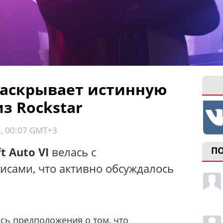
раскрывает истинную
з Rockstar
5, 00:07 GMT+3
t Auto VI
велась с
П
исами, что активно обсуждалось
сь предположения о том, что