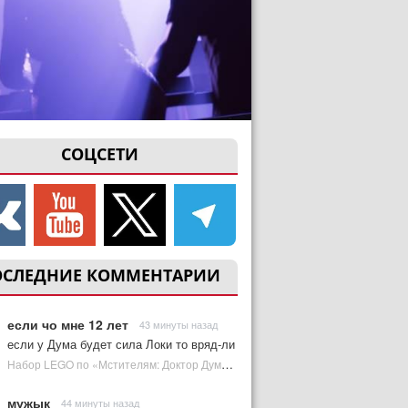
СОЦСЕТИ
ОСЛЕДНИЕ КОММЕНТАРИИ
если чо мне 12 лет
43 минуты назад
если у Дума будет сила Локи то вряд-ли
Набор LEGO по «Мстителям: Доктор Дум» раскрыл костюм Часового | Plugged In Ru
мужык
44 минуты назад