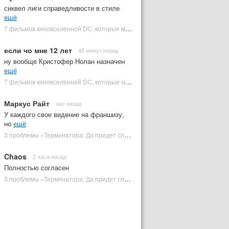
сиквел лиги справедливости в стиле
ещё
7 фильмов киновселенной DC, которые может снять Зак Снайдер | Plugged In Ru
если чо мне 12 лет
45 минут назад
ну вообще Кристофер Нолан назначен
ещё
7 фильмов киновселенной DC, которые может снять Зак Снайдер | Plugged In Ru
Маркус Райт
час назад
У каждого свое видение на франшизу,
но
ещё
3 проблемы «Терминатора: Да придет спаситель», которые испортили фильм | Plugged In Ru
Chaos
2 часа назад
Полностью согласен
3 проблемы «Терминатора: Да придет спаситель», которые испортили фильм | Plugged In Ru