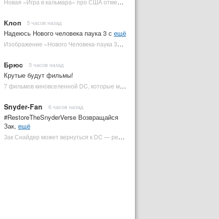
Новая «Игра в кальмара» про США отменена | Plugged In Ru
Клоп
5 часов назад
Надеюсь Нового человека паука 3 с
ещё
Изображение «Нового Человека-паука 3» подтвердило Зловещую шестерку | Plugged In Ru
Брюс
5 часов назад
Крутые будут фильмы!
7 фильмов киновселенной DC, которые может снять Зак Снайдер | Plugged In Ru
Snyder-Fan
6 часов назад
#RestoreTheSnyderVerse Возвращайся
Зак,
ещё
Зак Снайдер может вернуться к DC — режиссер общался с Warner Bros. (фото) | Plugged In Ru