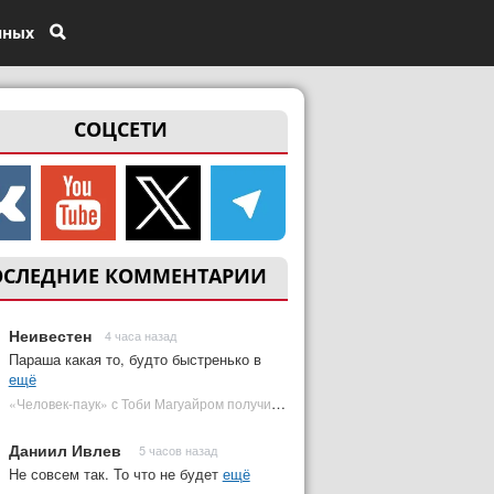
нных
СОЦСЕТИ
ОСЛЕДНИЕ КОММЕНТАРИИ
Неивестен
4 часа назад
Параша какая то, будто быстренько в
ещё
«Человек-паук» с Тоби Магуайром получил новый постер | Plugged In Ru
Даниил Ивлев
5 часов назад
Не совсем так. То что не будет
ещё