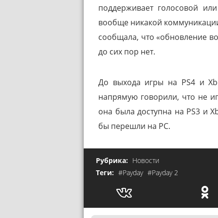
поддерживает голосовой или
вообще никакой коммуникации
сообщала, что «обновление вот-
до сих пор нет.
До выхода игры на PS4 и Xb
напрямую говорили, что не и
она была доступна на PS3 и X
бы перешли на РС.
Рубрика:
Новости
Теги:
#Payday
#Payday 2