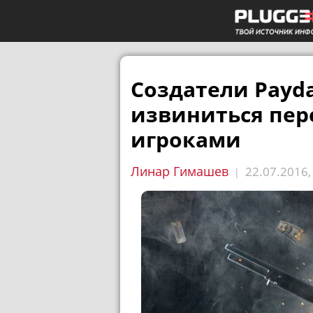
Создатели Payd
извиниться пе
игроками
Линар Гимашев
22.07.2016
|