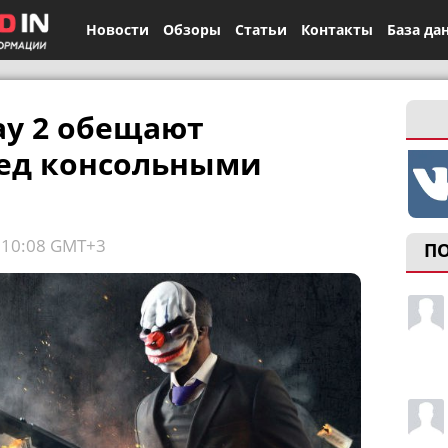
Новости
Обзоры
Статьи
Контакты
База да
ay 2 обещают
ред консольными
, 10:08 GMT+3
П