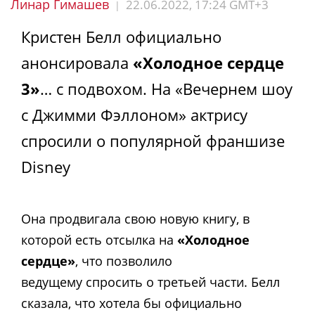
Линар Гимашев
22.06.2022, 17:24 GMT+3
|
Кристен Белл официально
анонсировала
«Холодное сердце
3»
… с подвохом. На «Вечернем шоу
с Джимми Фэллоном» актрису
спросили о популярной франшизе
Disney
Она продвигала свою новую книгу, в
которой есть отсылка на
«Холодное
сердце»
, что позволило
ведущему спросить о третьей части. Белл
сказала, что хотела бы официально