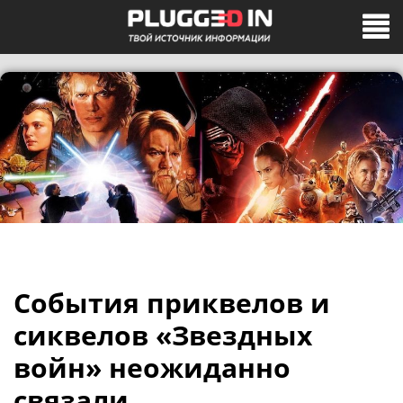
События приквелов и
сиквелов «Звездных
войн» неожиданно
связали