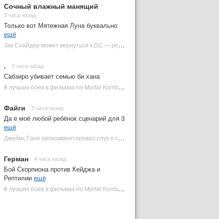
Сочный влажный манящий
3 часа назад
Только вот Мятежная Луна буквально
ещё
Зак Снайдер может вернуться к DC — режиссер общался с Warner Bros. (фото) | Plugged In Ru
.
3 часа назад
Сабзиро убивает семью би хана
8 лучших боев в фильмах по Mortal Kombat: от «Смертельной битвы» до «Мортал Комбат 2» | Plugged In Ru
Файги
3 часа назад
Да е моё любой ребёнок сценарий для 3
ещё
Джеймс Ганн прокомментировал слух о съемках «Бэтмена 3» | Plugged In Ru
Герман
4 часа назад
Бой Скорпиона против Кейджа и
Рептилии
ещё
8 лучших боев в фильмах по Mortal Kombat: от «Смертельной битвы» до «Мортал Комбат 2» | Plugged In Ru