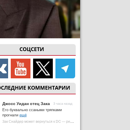
СОЦСЕТИ
ОСЛЕДНИЕ КОММЕНТАРИИ
Джосс Уидан отец Зака
3 часа назад
Его буквально ссаными тряпками
прогнали
ещё
Зак Снайдер может вернуться к DC — режиссер общался с Warner Bros. (фото) | Plugged In Ru