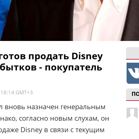
готов продать Disney
бытков - покупатель
, 18:14 GMT+3
П
л вновь назначен генеральным
нако, согласно новым слухам, он
одаже Disney в связи с текущим