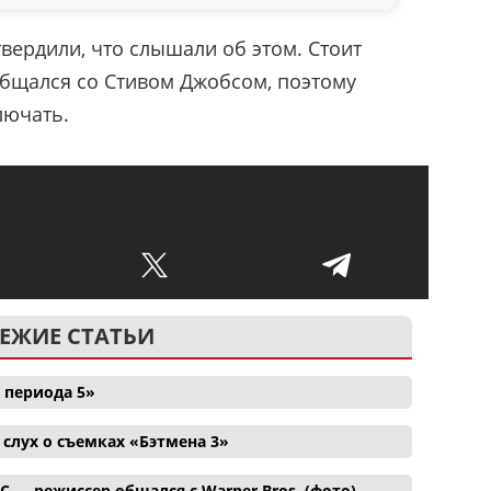
вердили, что слышали об этом. Стоит
 общался со Стивом Джобсом, поэтому
лючать.
ЕЖИЕ СТАТЬИ
 периода 5»
лух о съемках «Бэтмена 3»
C — режиссер общался с Warner Bros. (фото)