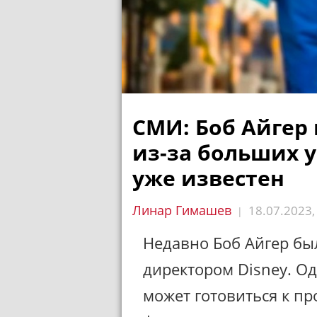
СМИ: Боб Айгер 
из-за больших у
уже известен
Линар Гимашев
18.07.2023
|
Недавно Боб Айгер бы
директором Disney. Од
может готовиться к пр