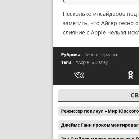
Несколько инсайдеров подт
заметить, что Айгер тесно
слияние с Apple нельзя иск
Рубрика:
Кино и сериалы
Теги:
#Apple
#Disney
СВ
Режиссер покинул «Мир Юрского
Джеймс Ганн прокомментировал с
Зак Снайдер может вернуться к D