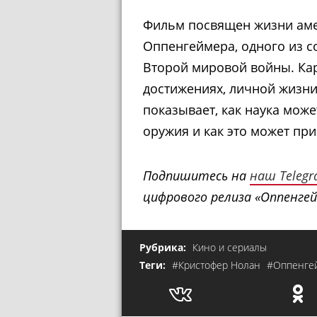
Фильм посвящен жизни аме
Оппенгеймера, одного из с
Второй мировой войны. Кар
достижениях, личной жизни
показывает, как наука мож
оружия и как это может пр
Подпишитесь на
наш Teleg
цифрового релиза «Оппенгей
Рубрика:
Кино и сериалы
Теги:
#Кристофер Нолан
#Оппенге