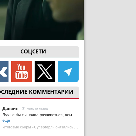
СОЦСЕТИ
ОСЛЕДНИЕ КОММЕНТАРИИ
Даниил
31 минута назад
Лучше бы ты начал развиваться, чем
ещё
Итоговые сборы «Супергерл» оказались худшими для DC за два десятилетия | Plugged In Ru