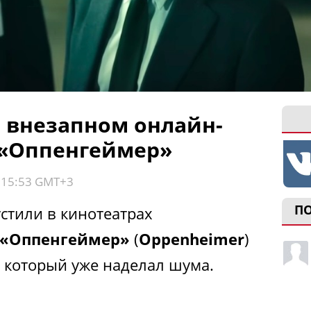
 внезапном онлайн-
 «Оппенгеймер»
, 15:53 GMT+3
П
устили в кинотеатрах
«Оппенгеймер»
(
Oppenheimer
)
, который уже наделал шума.