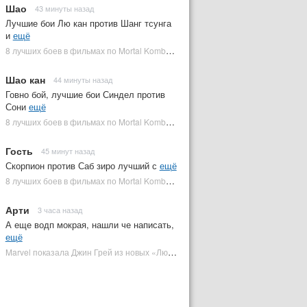
Шао
43 минуты назад
Лучшие бои Лю кан против Шанг тсунга
и
ещё
8 лучших боев в фильмах по Mortal Kombat: от «Смертельной битвы» до «Мортал Комбат 2» | Plugged In Ru
Шао кан
44 минуты назад
Говно бой, лучшие бои Синдел против
Сони
ещё
8 лучших боев в фильмах по Mortal Kombat: от «Смертельной битвы» до «Мортал Комбат 2» | Plugged In Ru
Гость
45 минут назад
Скорпион против Саб зиро лучший с
ещё
8 лучших боев в фильмах по Mortal Kombat: от «Смертельной битвы» до «Мортал Комбат 2» | Plugged In Ru
Арти
3 часа назад
А еще водп мокрая, нашли че написать,
ещё
Marvel показала Джин Грей из новых «Людей Икс» | Plugged In Ru